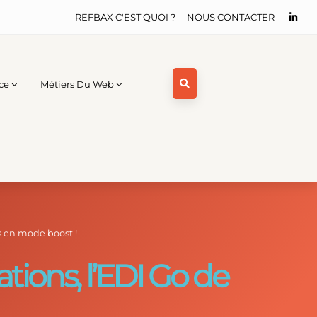
REFBAX C'EST QUOI ?
NOUS CONTACTER
ce
Métiers Du Web
ns en mode boost !
tions, l’EDI Go de