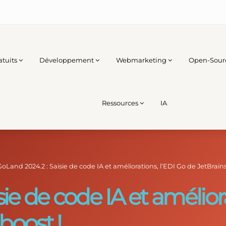
atuits
Développement
Webmarketing
Open-Sour
Ressources
IA
GoLand 2024.2 : Saisie de code IA et améliorations, l’EDI Go de JetBrai
ie de code IA et améliora
boost !