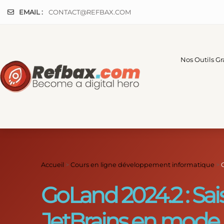
Panneau de gestion des cookies
EMAIL :
CONTACT@REFBAX.COM
Nos Outils Gr
Accueil
>
Cours en ligne développement informatique
>
GoLand 2024.2 : Sais
JetBrains en mode 