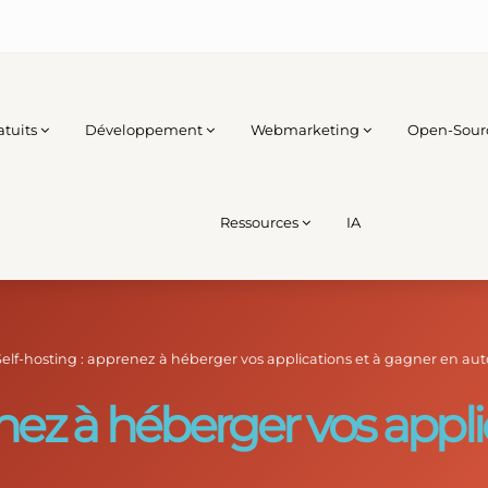
atuits
Développement
Webmarketing
Open-Sour
Ressources
IA
Self-hosting : apprenez à héberger vos applications et à gagner en a
enez à héberger vos appl