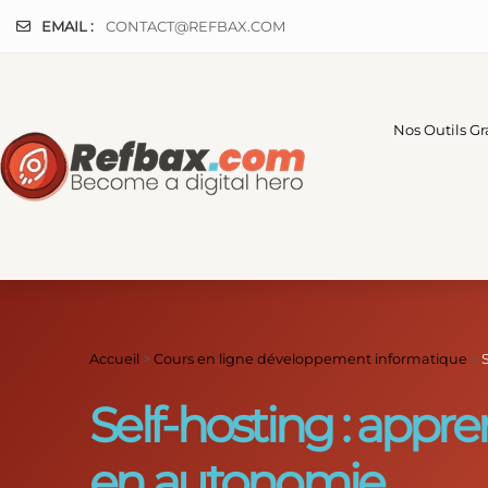
Panneau de gestion des cookies
EMAIL :
CONTACT@REFBAX.COM
Nos Outils Gr
Accueil
>
Cours en ligne développement informatique
>
Self-hosting : appr
en autonomie