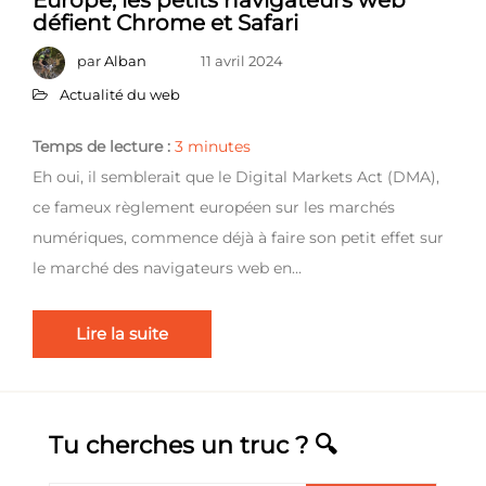
Europe, les petits navigateurs web
défient Chrome et Safari
par
Alban
11 avril 2024
Actualité du web
Temps de lecture :
3
minutes
Eh oui, il semblerait que le Digital Markets Act (DMA),
ce fameux règlement européen sur les marchés
numériques, commence déjà à faire son petit effet sur
le marché des navigateurs web en…
Lire la suite
Tu cherches un truc ? 🔍