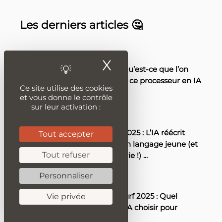
Les derniers articles 🤔
4 JUIN 2025
X
Masquer le ba
Max+ 395 LLM : Qu’est-ce que l’on
peut attendre de ce processeur en IA
Ce site utilise des cookies
?
...
et vous donne le contrôle
sur leur activation :
26 MAI 2025
Friends version 2025 : L’IA réécrit
Tout accepter
l’épisode pilote en langage jeune (et
Tout refuser
c’est une dinguerie !)
...
Personnaliser
21 MAI 2025
Cursor vs Windsurf 2025 : Quel
Vie privée
éditeur de code IA choisir pour
développer ?
...