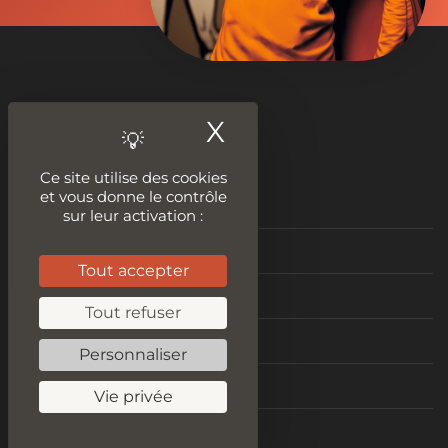
X
Masquer le ban
Nos outils
Ce site utilise des cookies
et vous donne le contrôle
Tester le plagiat
sur leur activation :
Audit SEO
Tout accepter
Améliorer son contenu
Tout refuser
Idées de contenus
Personnaliser
Vitesse de chargement
Vie privée
Test Mobile Friendly