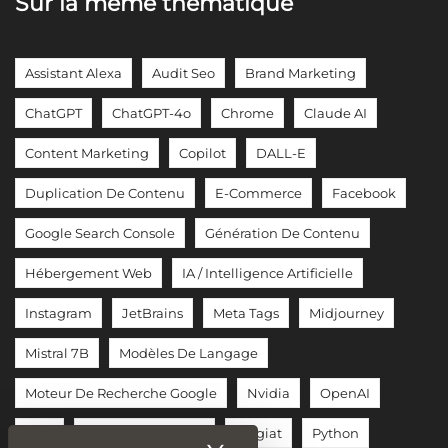
Sur la même thématique
Assistant Alexa
Audit Seo
Brand Marketing
ChatGPT
ChatGPT-4o
Chrome
Claude AI
Content Marketing
Copilot
DALL-E
Duplication De Contenu
E-Commerce
Facebook
Google Search Console
Génération De Contenu
Hébergement Web
IA / Intelligence Artificielle
Instagram
JetBrains
Meta Tags
Midjourney
Mistral 7B
Modèles De Langage
Moteur De Recherche Google
Nvidia
OpenAI
PHP
Piratage / Hacking
Plagiat
Python