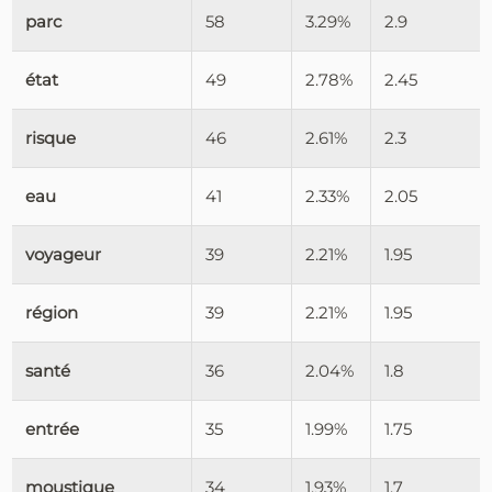
parc
58
3.29%
2.9
état
49
2.78%
2.45
risque
46
2.61%
2.3
eau
41
2.33%
2.05
voyageur
39
2.21%
1.95
région
39
2.21%
1.95
santé
36
2.04%
1.8
entrée
35
1.99%
1.75
moustique
34
1.93%
1.7