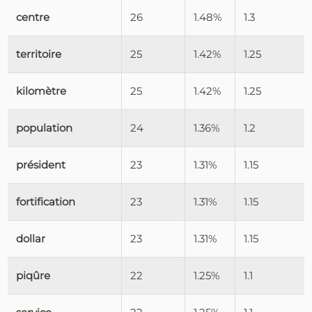
centre
26
1.48%
1.3
territoire
25
1.42%
1.25
kilomètre
25
1.42%
1.25
population
24
1.36%
1.2
président
23
1.31%
1.15
fortification
23
1.31%
1.15
dollar
23
1.31%
1.15
piqûre
22
1.25%
1.1