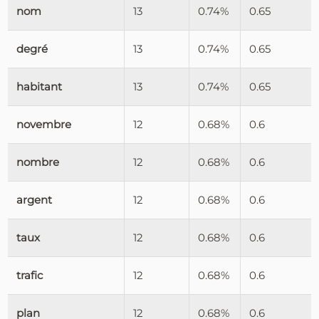
nom
13
0.74%
0.65
degré
13
0.74%
0.65
habitant
13
0.74%
0.65
novembre
12
0.68%
0.6
nombre
12
0.68%
0.6
argent
12
0.68%
0.6
taux
12
0.68%
0.6
trafic
12
0.68%
0.6
plan
12
0.68%
0.6