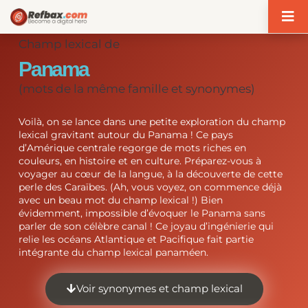
Panneau de gestion des cookies
Champ lexical de
Panama
(mots de la même famille et synonymes)
Voilà, on se lance dans une petite exploration du champ
lexical gravitant autour du Panama ! Ce pays
d’Amérique centrale regorge de mots riches en
couleurs, en histoire et en culture. Préparez-vous à
voyager au cœur de la langue, à la découverte de cette
perle des Caraïbes. (Ah, vous voyez, on commence déjà
avec un beau mot du champ lexical !) Bien
évidemment, impossible d’évoquer le Panama sans
parler de son célèbre canal ! Ce joyau d’ingénierie qui
relie les océans Atlantique et Pacifique fait partie
intégrante du champ lexical panaméen.
Voir synonymes et champ lexical