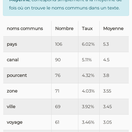
fois où on trouve le noms communs dans un texte.
noms communs
Nombre
Taux
Moyenne
pays
106
6.02%
5.3
canal
90
5.11%
4.5
pourcent
76
4.32%
3.8
zone
71
4.03%
3.55
ville
69
3.92%
3.45
voyage
61
3.46%
3.05