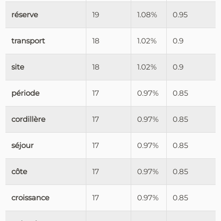
réserve
19
1.08%
0.95
transport
18
1.02%
0.9
site
18
1.02%
0.9
période
17
0.97%
0.85
cordillère
17
0.97%
0.85
séjour
17
0.97%
0.85
côte
17
0.97%
0.85
croissance
17
0.97%
0.85