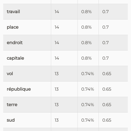
travail
14
0.8%
0.7
place
14
0.8%
0.7
endroit
14
0.8%
0.7
capitale
14
0.8%
0.7
vol
13
0.74%
0.65
république
13
0.74%
0.65
terre
13
0.74%
0.65
sud
13
0.74%
0.65