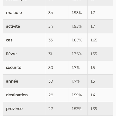
maladie
34
1.93%
1.7
activité
34
1.93%
1.7
cas
33
1.87%
1.65
fièvre
31
1.76%
1.55
sécurité
30
1.7%
1.5
année
30
1.7%
1.5
destination
28
1.59%
1.4
province
27
1.53%
1.35