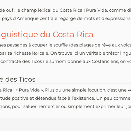
e ouf : le champ lexical du Costa Rica ! Pura Vida, comme dir
tit pays d’Amérique centrale regorge de mots et d’expressions
nguistique du Costa Rica
es paysages à couper le souffle (des plages de rêve aux volca
par sa richesse lexicale. On trouve ici un véritable trésor lin
décontracté des Ticos (le surnom donné aux Costariciens, on v
ie des Ticos
ca : « Pura Vida ». Plus qu’une simple locution, c’est une vér
ttitude positive et détendue face à l’existence. Un peu comme n
uations, pour saluer, remercier ou simplement exprimer leur joi