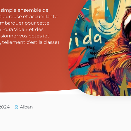
un simple ensemble de
aleureuse et accueillante
 embarquer pour cette
« Pura Vida » et des
sionner vos potes (et
tellement c’est la classe)
/2024
Alban