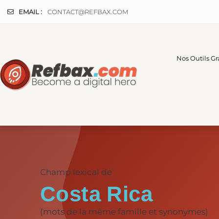
Panneau de gestion des cookies
EMAIL :
CONTACT@REFBAX.COM
Nos Outils Gr
Champ lexical de
Costa Rica
(mots de la même famille et synonymes)