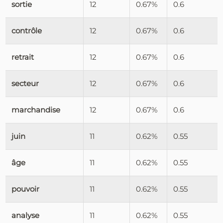
sortie
12
0.67%
0.6
contrôle
12
0.67%
0.6
retrait
12
0.67%
0.6
secteur
12
0.67%
0.6
marchandise
12
0.67%
0.6
juin
11
0.62%
0.55
âge
11
0.62%
0.55
pouvoir
11
0.62%
0.55
analyse
11
0.62%
0.55