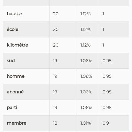
hausse
20
1.12%
1
école
20
1.12%
1
kilomètre
20
1.12%
1
sud
19
1.06%
0.95
homme
19
1.06%
0.95
abonné
19
1.06%
0.95
parti
19
1.06%
0.95
membre
18
1.01%
0.9