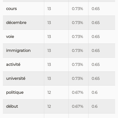
cours
13
0.73%
0.65
décembre
13
0.73%
0.65
voie
13
0.73%
0.65
immigration
13
0.73%
0.65
activité
13
0.73%
0.65
université
13
0.73%
0.65
politique
12
0.67%
0.6
début
12
0.67%
0.6