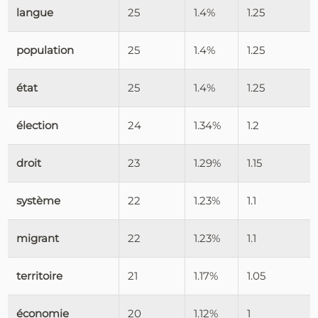
langue
25
1.4%
1.25
population
25
1.4%
1.25
état
25
1.4%
1.25
élection
24
1.34%
1.2
droit
23
1.29%
1.15
système
22
1.23%
1.1
migrant
22
1.23%
1.1
territoire
21
1.17%
1.05
économie
20
1.12%
1