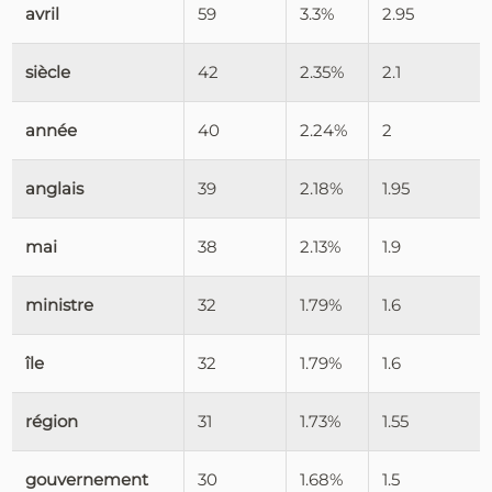
avril
59
3.3%
2.95
siècle
42
2.35%
2.1
année
40
2.24%
2
anglais
39
2.18%
1.95
mai
38
2.13%
1.9
ministre
32
1.79%
1.6
île
32
1.79%
1.6
région
31
1.73%
1.55
gouvernement
30
1.68%
1.5