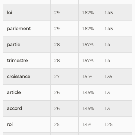
loi
29
1.62%
1.45
parlement
29
1.62%
1.45
partie
28
1.57%
1.4
trimestre
28
1.57%
1.4
croissance
27
1.51%
1.35
article
26
1.45%
1.3
accord
26
1.45%
1.3
roi
25
1.4%
1.25