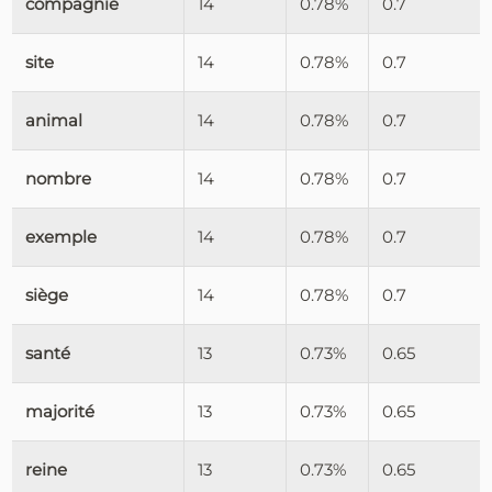
compagnie
14
0.78%
0.7
site
14
0.78%
0.7
animal
14
0.78%
0.7
nombre
14
0.78%
0.7
exemple
14
0.78%
0.7
siège
14
0.78%
0.7
santé
13
0.73%
0.65
majorité
13
0.73%
0.65
reine
13
0.73%
0.65