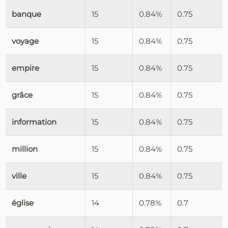
banque
15
0.84%
0.75
voyage
15
0.84%
0.75
empire
15
0.84%
0.75
grâce
15
0.84%
0.75
information
15
0.84%
0.75
million
15
0.84%
0.75
ville
15
0.84%
0.75
église
14
0.78%
0.7