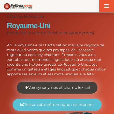
Panneau de gestion des cookies
Champ lexical de
Royaume-Uni
(mots de la même famille et synonymes)
Ah, le Royaume-Uni ! Cette nation insulaire regorge de
mots aussi variés que ses paysages, de l’écossais
rugueux au cockney chantant. Préparez-vous à un
véritable tour du monde linguistique, où chaque mot
raconte une histoire unique. Le Royaume-Uni, c’est
comme un gâteau à étages linguistique : chaque nation
apporte ses saveurs et ses mots uniques à la fête.
Voir synonymes et champ lexical
Tester votre sémantique maintenant