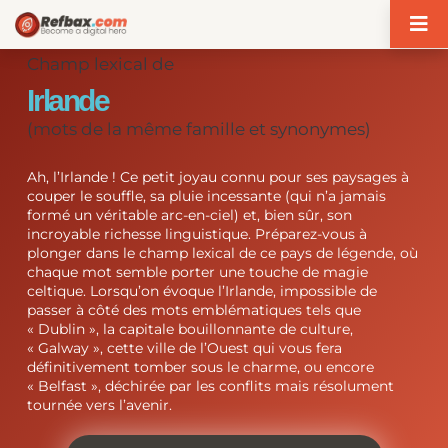
Panneau de gestion des cookies
Champ lexical de
Irlande
(mots de la même famille et synonymes)
Ah, l’Irlande ! Ce petit joyau connu pour ses paysages à
couper le souffle, sa pluie incessante (qui n’a jamais
formé un véritable arc-en-ciel) et, bien sûr, son
incroyable richesse linguistique. Préparez-vous à
plonger dans le champ lexical de ce pays de légende, où
chaque mot semble porter une touche de magie
celtique. Lorsqu’on évoque l’Irlande, impossible de
passer à côté des mots emblématiques tels que
« Dublin », la capitale bouillonnante de culture,
« Galway », cette ville de l’Ouest qui vous fera
définitivement tomber sous le charme, ou encore
« Belfast », déchirée par les conflits mais résolument
tournée vers l’avenir.