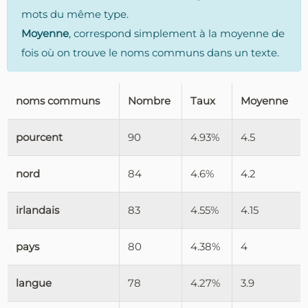
mots du même type.
Moyenne
, correspond simplement à la moyenne de
fois où on trouve le noms communs dans un texte.
noms communs
Nombre
Taux
Moyenne
pourcent
90
4.93%
4.5
nord
84
4.6%
4.2
irlandais
83
4.55%
4.15
pays
80
4.38%
4
langue
78
4.27%
3.9