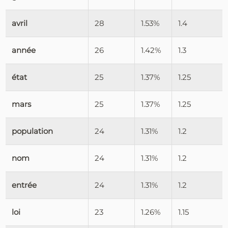
avril
28
1.53%
1.4
année
26
1.42%
1.3
état
25
1.37%
1.25
mars
25
1.37%
1.25
population
24
1.31%
1.2
nom
24
1.31%
1.2
entrée
24
1.31%
1.2
loi
23
1.26%
1.15