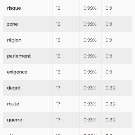
risque
18
0.99%
0.9
zone
18
0.99%
0.9
région
18
0.99%
0.9
parlement
18
0.99%
0.9
exigence
18
0.99%
0.9
degré
17
0.93%
0.85
route
17
0.93%
0.85
guerre
17
0.93%
0.85