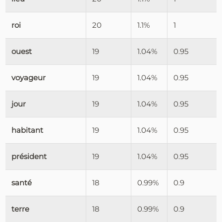
roi
20
1.1%
1
ouest
19
1.04%
0.95
voyageur
19
1.04%
0.95
jour
19
1.04%
0.95
habitant
19
1.04%
0.95
président
19
1.04%
0.95
santé
18
0.99%
0.9
terre
18
0.99%
0.9