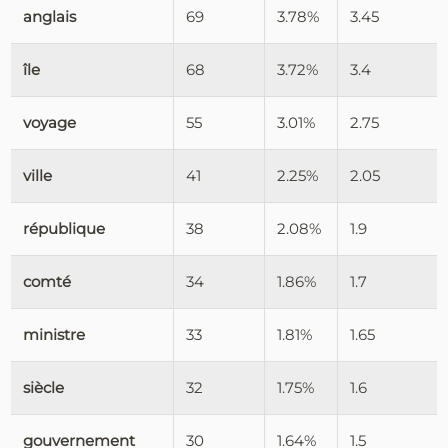
anglais
69
3.78%
3.45
île
68
3.72%
3.4
voyage
55
3.01%
2.75
ville
41
2.25%
2.05
république
38
2.08%
1.9
comté
34
1.86%
1.7
ministre
33
1.81%
1.65
siècle
32
1.75%
1.6
gouvernement
30
1.64%
1.5