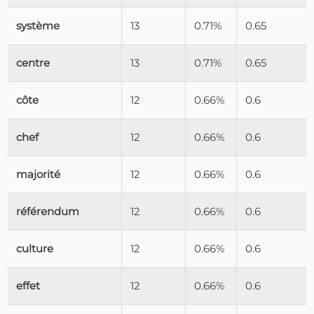
système
13
0.71%
0.65
centre
13
0.71%
0.65
côte
12
0.66%
0.6
chef
12
0.66%
0.6
majorité
12
0.66%
0.6
référendum
12
0.66%
0.6
culture
12
0.66%
0.6
effet
12
0.66%
0.6