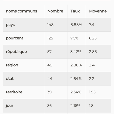
noms communs
Nombre
Taux
Moyenne
pays
148
8.88%
7.4
pourcent
125
7.5%
6.25
république
57
3.42%
2.85
région
48
2.88%
2.4
état
44
2.64%
2.2
territoire
39
2.34%
1.95
jour
36
2.16%
1.8