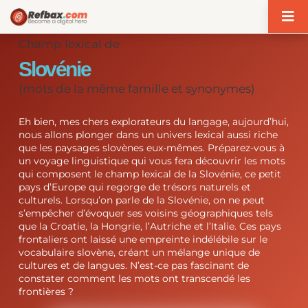
Panneau de gestion des cookies
Champ lexical de
Slovénie
(mots de la même famille et synonymes)
Eh bien, mes chers explorateurs du langage, aujourd’hui,
nous allons plonger dans un univers lexical aussi riche
que les paysages slovènes eux-mêmes. Préparez-vous à
un voyage linguistique qui vous fera découvrir les mots
qui composent le champ lexical de la Slovénie, ce petit
pays d’Europe qui regorge de trésors naturels et
culturels. Lorsqu’on parle de la Slovénie, on ne peut
s’empêcher d’évoquer ses voisins géographiques tels
que la Croatie, la Hongrie, l’Autriche et l’Italie. Ces pays
frontaliers ont laissé une empreinte indélébile sur le
vocabulaire slovène, créant un mélange unique de
cultures et de langues. N’est-ce pas fascinant de
constater comment les mots ont transcendé les
frontières ?