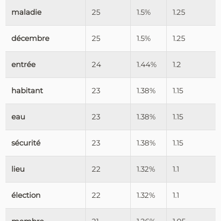
maladie
25
1.5%
1.25
décembre
25
1.5%
1.25
entrée
24
1.44%
1.2
habitant
23
1.38%
1.15
eau
23
1.38%
1.15
sécurité
23
1.38%
1.15
lieu
22
1.32%
1.1
élection
22
1.32%
1.1