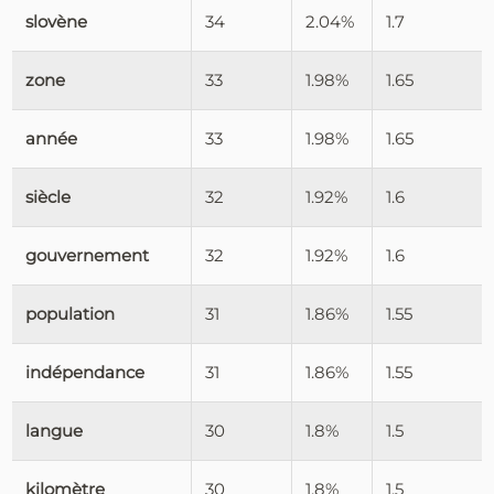
slovène
34
2.04%
1.7
zone
33
1.98%
1.65
année
33
1.98%
1.65
siècle
32
1.92%
1.6
gouvernement
32
1.92%
1.6
population
31
1.86%
1.55
indépendance
31
1.86%
1.55
langue
30
1.8%
1.5
kilomètre
30
1.8%
1.5