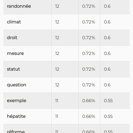
randonnée
12
0.72%
0.6
climat
12
0.72%
0.6
droit
12
0.72%
0.6
mesure
12
0.72%
0.6
statut
12
0.72%
0.6
question
12
0.72%
0.6
exemple
11
0.66%
0.55
hépatite
11
0.66%
0.55
réforme
11
0.66%
0.55