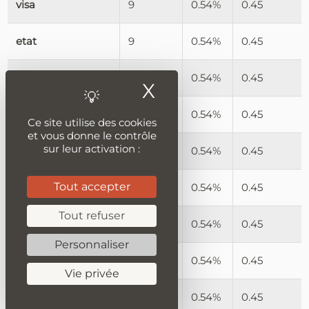
visa
9
0.54%
0.45
etat
9
0.54%
0.45
église
9
0.54%
0.45
X
Masquer le ban
commune
9
0.54%
0.45
Ce site utilise des cookies
et vous donne le contrôle
sur leur activation :
culture
9
0.54%
0.45
Tout accepter
vigilance
9
0.54%
0.45
Tout refuser
système
9
0.54%
0.45
Personnaliser
raison
9
0.54%
0.45
Vie privée
condition
9
0.54%
0.45