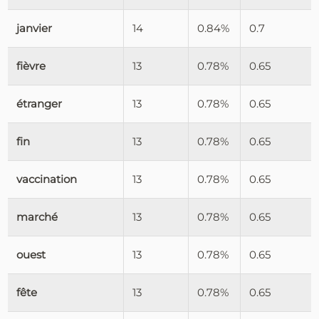
janvier
14
0.84%
0.7
fièvre
13
0.78%
0.65
étranger
13
0.78%
0.65
fin
13
0.78%
0.65
vaccination
13
0.78%
0.65
marché
13
0.78%
0.65
ouest
13
0.78%
0.65
fête
13
0.78%
0.65