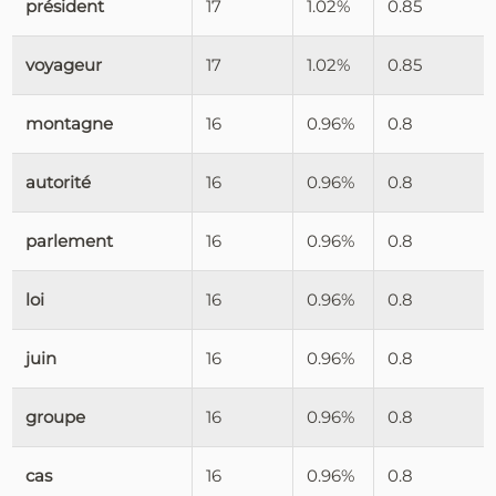
président
17
1.02%
0.85
voyageur
17
1.02%
0.85
montagne
16
0.96%
0.8
autorité
16
0.96%
0.8
parlement
16
0.96%
0.8
loi
16
0.96%
0.8
juin
16
0.96%
0.8
groupe
16
0.96%
0.8
cas
16
0.96%
0.8