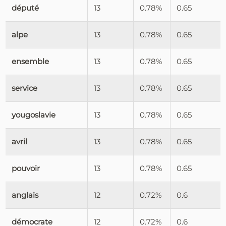
député
13
0.78%
0.65
alpe
13
0.78%
0.65
ensemble
13
0.78%
0.65
service
13
0.78%
0.65
yougoslavie
13
0.78%
0.65
avril
13
0.78%
0.65
pouvoir
13
0.78%
0.65
anglais
12
0.72%
0.6
démocrate
12
0.72%
0.6