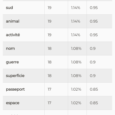
sud
19
1.14%
0.95
animal
19
1.14%
0.95
activité
19
1.14%
0.95
nom
18
1.08%
0.9
guerre
18
1.08%
0.9
superficie
18
1.08%
0.9
passeport
17
1.02%
0.85
espace
17
1.02%
0.85