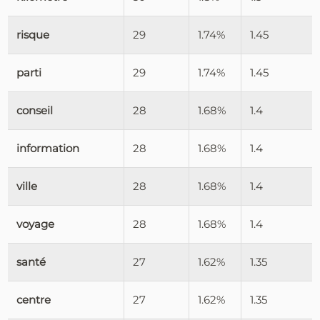
risque
29
1.74%
1.45
parti
29
1.74%
1.45
conseil
28
1.68%
1.4
information
28
1.68%
1.4
ville
28
1.68%
1.4
voyage
28
1.68%
1.4
santé
27
1.62%
1.35
centre
27
1.62%
1.35