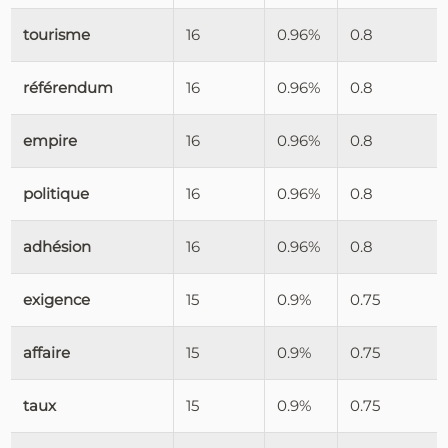
tourisme
16
0.96%
0.8
référendum
16
0.96%
0.8
empire
16
0.96%
0.8
politique
16
0.96%
0.8
adhésion
16
0.96%
0.8
exigence
15
0.9%
0.75
affaire
15
0.9%
0.75
taux
15
0.9%
0.75