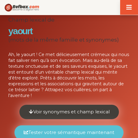
Panneau de gestion des cookies
Champ lexical de
yaourt
(mots de la même famille et synonymes)
Ah, le yaourt ! Ce met délicieusement crémeux qui nous
fait saliver rien qu’à son évocation. Mais au-delà de sa
texture onctueuse et de ses saveurs exquises, le yaourt
est entouré d’un véritable champ lexical qui mérite
d’être exploré. Prêts à découvrir les mots, les
expressions et les associations qui gravitent autour de
ce trésor laitier ? Attrapez vos cuillères, on part à
l’aventure !
Voir synonymes et champ lexical
Tester votre sémantique maintenant