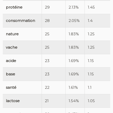
protéine
29
2.13%
1.45
consommation
28
2.05%
1.4
nature
25
1.83%
1.25
vache
25
1.83%
1.25
acide
23
1.69%
1.15
base
23
1.69%
1.15
santé
22
1.61%
1.1
lactose
21
1.54%
1.05