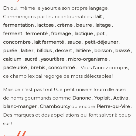
Eh oui, même le yaourt a son propre langage.
Commençons par les incontournables :
lait
,
fermentation
,
lactose
,
crème
,
beurre
,
laitage
,
ferment
,
fermenté
,
fromage
,
lactique
,
pot
,
concombre
,
lait fermenté
,
sauce
,
petit-déjeuner
,
purée
,
laitier
,
bifidus
,
dessert
,
laitière
,
boisson
,
brassé
,
calcium
,
sucré
,
yaourtière
,
micro-organisme
,
pasteurisé
,
brebis
,
consommé
… Vous l’aurez compris,
ce champ lexical regorge de mots délectables !
Mais ce n’est pas tout ! Ce petit univers fourmille aussi
de noms gourmands comme
Danone
,
Yoplait
,
Activia
,
blanc-manger
,
Chambourcy
ou encore
Pierre-qui-Vire
.
Des marques et des appellations qui font saliver à coup
sûr !