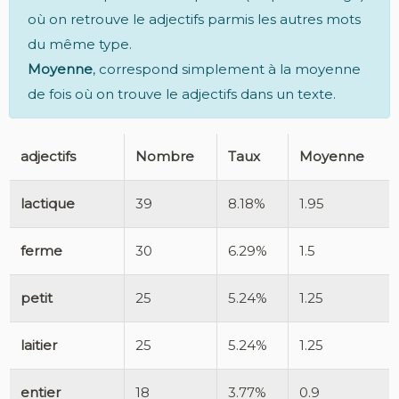
où on retrouve le adjectifs parmis les autres mots
du même type.
Moyenne
, correspond simplement à la moyenne
de fois où on trouve le adjectifs dans un texte.
adjectifs
Nombre
Taux
Moyenne
lactique
39
8.18%
1.95
ferme
30
6.29%
1.5
petit
25
5.24%
1.25
laitier
25
5.24%
1.25
entier
18
3.77%
0.9