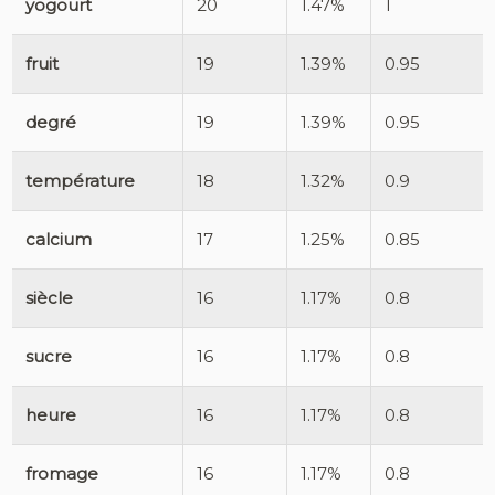
yogourt
20
1.47%
1
fruit
19
1.39%
0.95
degré
19
1.39%
0.95
température
18
1.32%
0.9
calcium
17
1.25%
0.85
siècle
16
1.17%
0.8
sucre
16
1.17%
0.8
heure
16
1.17%
0.8
fromage
16
1.17%
0.8