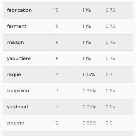
fabrication
15
1.1%
0.75
ferment
15
1.1%
0.75
maison
15
1.1%
0.75
yaourtière
15
1.1%
0.75
risque
14
1.03%
0.7
bulgaricu
13
0.95%
0.65
yoghourt
13
0.95%
0.65
poudre
12
0.88%
0.6