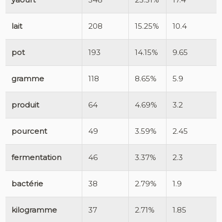
lait
208
15.25%
10.4
pot
193
14.15%
9.65
gramme
118
8.65%
5.9
produit
64
4.69%
3.2
pourcent
49
3.59%
2.45
fermentation
46
3.37%
2.3
bactérie
38
2.79%
1.9
kilogramme
37
2.71%
1.85