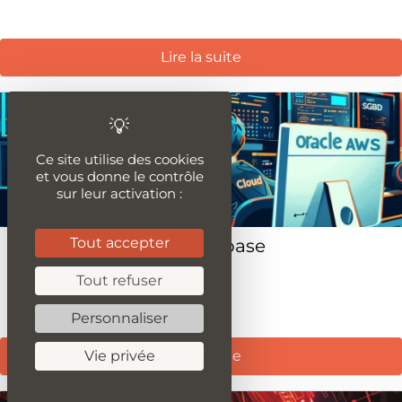
Lire la suite
Ce site utilise des cookies
et vous donne le contrôle
sur leur activation :
Tout accepter
Base de données / Database
Tout refuser
Publié le 24 mai 2021
Personnaliser
Lire la suite
Vie privée