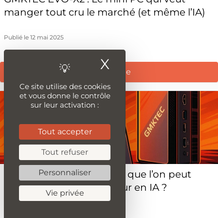
manger tout cru le marché (et même l’IA)
Publié le 12 mai 2025
X
Masquer le ba
Lire la suite
Ce site utilise des cookies
et vous donne le contrôle
sur leur activation :
Tout accepter
Tout refuser
Personnaliser
Max+ 395 LLM : Qu’est-ce que l’on peut
attendre de ce processeur en IA ?
Vie privée
Publié le 4 juin 2025