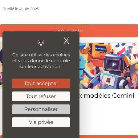
Publié le 4 juin 2025
Lire la suite
X
Masquer le ba
Ce site utilise des cookies
et vous donne le contrôle
sur leur activation :
Tout accepter
Google I/O : Les nouveaux modèles Gemini
Tout refuser
et l’avenir des LLM
Personnaliser
Publié le 15 mai 2024
Vie privée