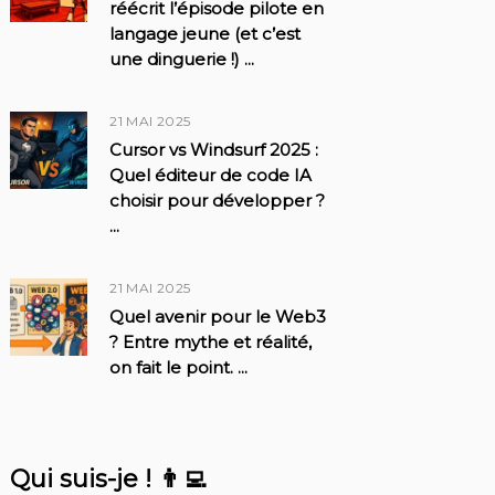
réécrit l’épisode pilote en
langage jeune (et c’est
une dinguerie !)
...
21 MAI 2025
Cursor vs Windsurf 2025 :
Quel éditeur de code IA
choisir pour développer ?
...
21 MAI 2025
Quel avenir pour le Web3
? Entre mythe et réalité,
on fait le point.
...
Qui suis-je ! 👨‍💻