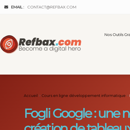
Panneau de gestion des cookies
EMAIL :
CONTACT@REFBAX.COM
Nos Outils Gra
Accueil
>
Cours en ligne développement informatique
>
Fogli Google : une n
création de tableaux