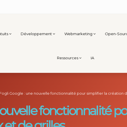
tuits
Développement
Webmarketing
Open-Sour
Ressources
IA
Fogli Google : une nouvelle fonctionnalité pour simplifier la création d
ouvelle fonctionnalité pou
 et de grilles