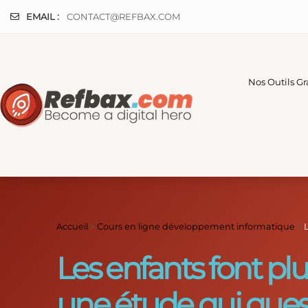
Panneau de gestion des cookies
EMAIL :
CONTACT@REFBAX.COM
Nos Outils Gr
Accueil
>
Cours en ligne développement informatique
>
Les enfants font pl
une étude qui que