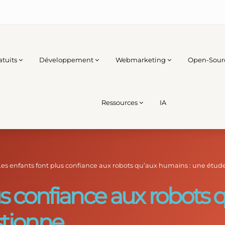
atuits
Développement
Webmarketing
Open-Sour
Ressources
IA
Les enfants font plus confiance aux robots qu’aux humains : une étud
us confiance aux robots 
stionne