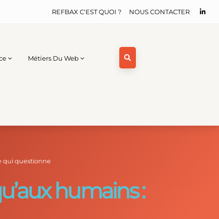
REFBAX C'EST QUOI ?
NOUS CONTACTER
ce
Métiers Du Web
e qui questionne
qu’aux humains :