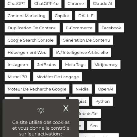
ChatGPT
ChatGPT-4o
Chrome
Claude AI
Content Marketing
Copilot
DALL-E
Duplication De Contenu
E-Commerce
Facebook
Google Search Console
Génération De Contenu
Hébergement Web
IA / Intelligence Artificielle
Instagram
JetBrains
Meta Tags
Midjourney
Mistral 7B
Modèles De Langage
Moteur De Recherche Google
Nvidia
OpenAI
PHP
Piratage / Hacking
Plagiat
Python
X
Masquer le ban
Qr-Code
Reddit
RGPD
Robots.txt
Ce site utilise des cookies
Rédacteur Web
Réseaux Sociaux
Seo
et vous donne le contrôle
sur leur activation :