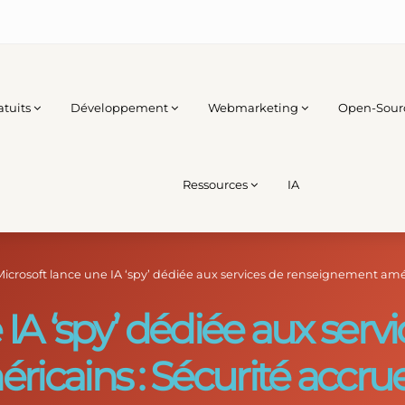
atuits
Développement
Webmarketing
Open-Sour
Ressources
IA
Microsoft lance une IA ‘spy’ dédiée aux services de renseignement amér
IA ‘spy’ dédiée aux serv
cains : Sécurité accrue