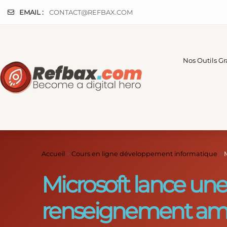
Panneau de gestion des cookies
EMAIL :
CONTACT@REFBAX.COM
Nos Outils Gr
Accueil
>
Cours en ligne développement informatique
>
Microsoft lance une 
renseignement améri