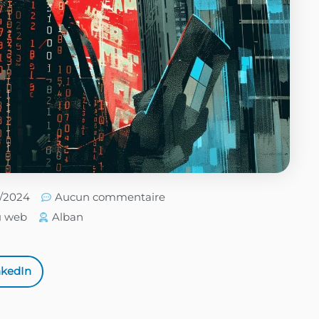
5/2024
Aucun commentaire
u web
Alban
nkedIn