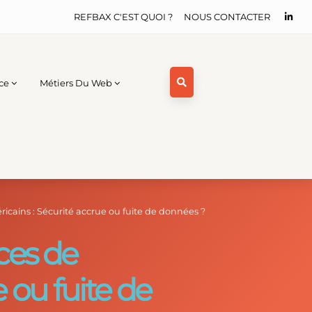
REFBAX C'EST QUOI ?
NOUS CONTACTER
ce
Métiers Du Web
icains : Sécurité accrue ou fuite de données ?
ices de
 ou fuite de