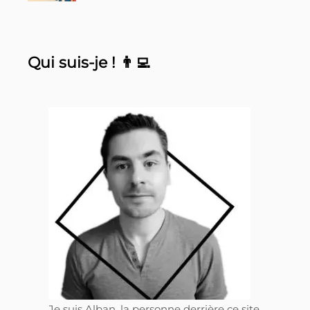
Qui suis-je ! 👨‍💻
Je suis Alban, la personne derrière ce site.