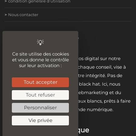
condition générale d’utilisation
Nous contacter
Become a digital hero
Ce site utilise des cookies
Embrassez votre rôle de héros digital sur notre
et vous donne le contrôle
sur leur activation :
plateforme. 🦸‍♂️ Chaque leçon, chaque conseil, vise à
renforcer votre éthique et votre intégrité. Pas de
Tout accepter
raccourcis, pas de tactiques black hat. Ici, nous
construisons des héros du webmarketing et du
Tout refuser
développement avec des chapeaux blancs, prêts à faire
Personnaliser
la différence dans le monde numérique.
Vie privée
Sur la même thématique