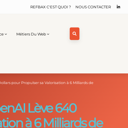
REFBAX C'EST QUOI ?
NOUS CONTACTER
ce
Métiers Du Web
ollars pour Propulser sa Valorisation à 6 Milliards de
OpenAI Lève 640
tion à 6 Milliards de