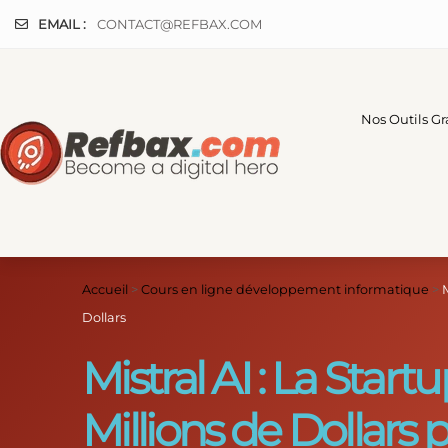
Panneau de gestion des cookies
EMAIL :
CONTACT@REFBAX.COM
Nos Outils Gr
Accueil
>
Cours en ligne développement informatique
>
Dollars
Mistral AI : La Sta
Millions de Dollars 