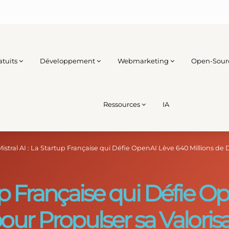
atuits
Développement
Webmarketing
Open-Sour
Ressources
IA
Mistral AI : La Startup Française qui Défie OpenAI Lève 640 Millions de D
rtup Française qui Défie 
pour Propulser sa Valorisa