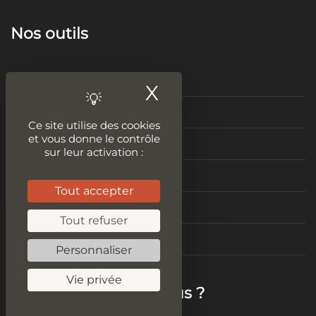
Nos outils
Tester le plagiat
X
Masquer le ban
Audit SEO
Ce site utilise des cookies
et vous donne le contrôle
Améliorer son contenu
sur leur activation :
Idées de contenus
Tout accepter
Vitesse de chargement
Tout refuser
Test Mobile Friendly
Personnaliser
Vie privée
Mais qui sommes-nous ?