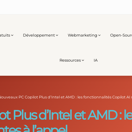
atuits
Développement
Webmarketing
Open-Sour
Ressources
IA
Nouveaux PC Copilot Plus d’Intel et AMD : les fonctionnalités Copilot A
 Plus d’Intel et AMD : le
es à l’appel