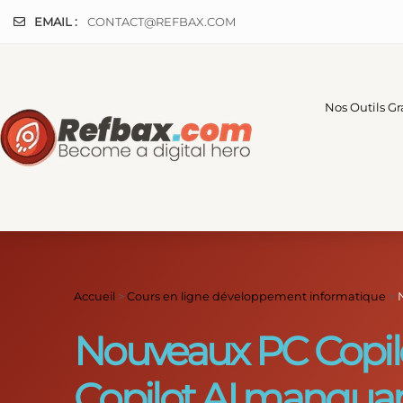
Panneau de gestion des cookies
EMAIL :
CONTACT@REFBAX.COM
Nos Outils Gr
Accueil
>
Cours en ligne développement informatique
>
Nouveaux PC Copilot
Copilot AI manquant