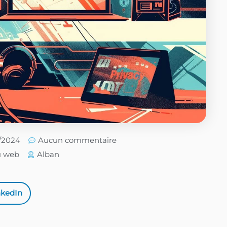
6/2024
Aucun commentaire
u web
Alban
nkedIn