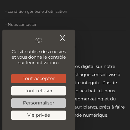
condition générale d’utilisation
Nous contacter
X
Masquer le ban
Become a digital hero
Ce site utilise des cookies
et vous donne le contrôle
sur leur activation :
Embrassez votre rôle de héros digital sur notre
plateforme. 🦸‍♂️ Chaque leçon, chaque conseil, vise à
Tout accepter
renforcer votre éthique et votre intégrité. Pas de
Tout refuser
raccourcis, pas de tactiques black hat. Ici, nous
construisons des héros du webmarketing et du
Personnaliser
développement avec des chapeaux blancs, prêts à faire
Vie privée
la différence dans le monde numérique.