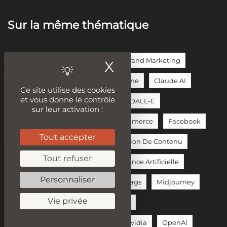
Sur la même thématique
Assistant Alexa
Audit Seo
Brand Marketing
X
Masquer le ban
ChatGPT
ChatGPT-4o
Chrome
Claude AI
Ce site utilise des cookies
et vous donne le contrôle
Content Marketing
Copilot
DALL-E
sur leur activation :
Duplication De Contenu
E-Commerce
Facebook
Tout accepter
Google Search Console
Génération De Contenu
Tout refuser
Hébergement Web
IA / Intelligence Artificielle
Personnaliser
Instagram
JetBrains
Meta Tags
Midjourney
Vie privée
Mistral 7B
Modèles De Langage
Moteur De Recherche Google
Nvidia
OpenAI