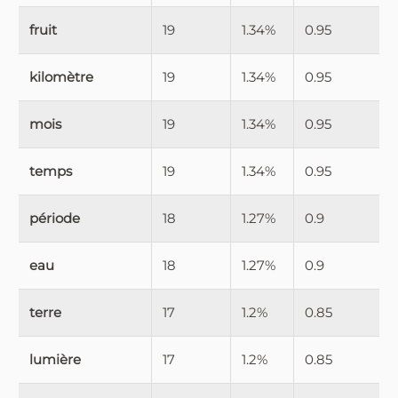
fruit
19
1.34%
0.95
kilomètre
19
1.34%
0.95
mois
19
1.34%
0.95
temps
19
1.34%
0.95
période
18
1.27%
0.9
eau
18
1.27%
0.9
terre
17
1.2%
0.85
lumière
17
1.2%
0.85