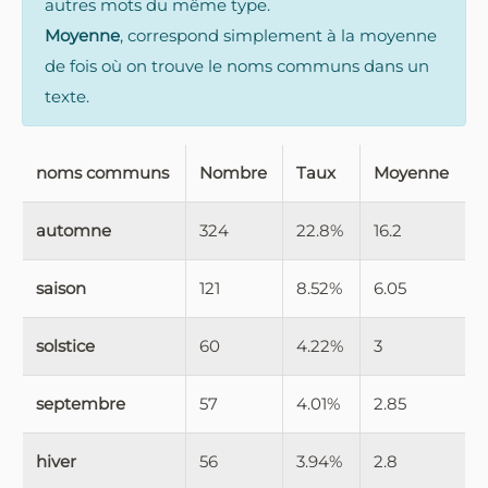
autres mots du même type.
Moyenne
, correspond simplement à la moyenne
de fois où on trouve le noms communs dans un
texte.
noms communs
Nombre
Taux
Moyenne
automne
324
22.8%
16.2
saison
121
8.52%
6.05
solstice
60
4.22%
3
septembre
57
4.01%
2.85
hiver
56
3.94%
2.8