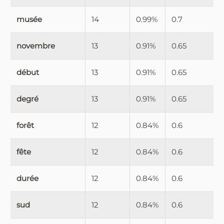
musée
14
0.99%
0.7
novembre
13
0.91%
0.65
début
13
0.91%
0.65
degré
13
0.91%
0.65
forêt
12
0.84%
0.6
fête
12
0.84%
0.6
durée
12
0.84%
0.6
sud
12
0.84%
0.6