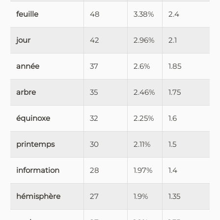
feuille
48
3.38%
2.4
jour
42
2.96%
2.1
année
37
2.6%
1.85
arbre
35
2.46%
1.75
équinoxe
32
2.25%
1.6
printemps
30
2.11%
1.5
information
28
1.97%
1.4
hémisphère
27
1.9%
1.35