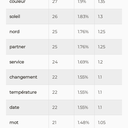
couleur
27
1.9%
1.35
soleil
26
1.83%
1.3
nord
25
1.76%
1.25
partner
25
1.76%
1.25
service
24
1.69%
1.2
changement
22
1.55%
1.1
température
22
1.55%
1.1
date
22
1.55%
1.1
mot
21
1.48%
1.05