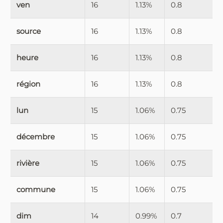
ven
16
1.13%
0.8
source
16
1.13%
0.8
heure
16
1.13%
0.8
région
16
1.13%
0.8
lun
15
1.06%
0.75
décembre
15
1.06%
0.75
rivière
15
1.06%
0.75
commune
15
1.06%
0.75
dim
14
0.99%
0.7