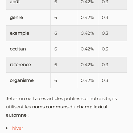
août
6
0.42%
0.3
genre
6
0.42%
0.3
example
6
0.42%
0.3
occitan
6
0.42%
0.3
référence
6
0.42%
0.3
organisme
6
0.42%
0.3
Jetez un oeil à ces articles publiés sur notre site, ils
utilisent les
noms communs
du
champ lexical
automne
:
hiver