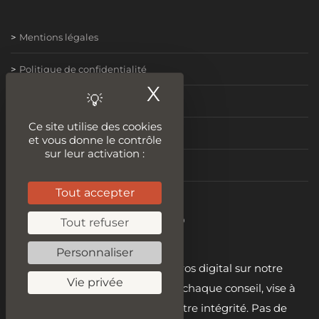
Mentions légales
Politique de confidentialité
X
Masquer le ban
Conditions Générales de Vente
Ce site utilise des cookies
condition générale d’utilisation
et vous donne le contrôle
sur leur activation :
Nous contacter
Tout accepter
Become a digital hero
Tout refuser
Personnaliser
Embrassez votre rôle de héros digital sur notre
Vie privée
plateforme. 🦸‍♂️ Chaque leçon, chaque conseil, vise à
renforcer votre éthique et votre intégrité. Pas de