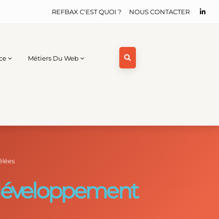
REFBAX C'EST QUOI ?
NOUS CONTACTER
ce
Métiers Du Web
élées
 développement