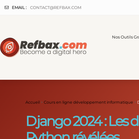
Panneau de gestion des cookies
EMAIL :
CONTACT@REFBAX.COM
Nos Outils Gr
Accueil
>
Cours en ligne développement informatique
>
Django 2024 : Les 
Python révélées