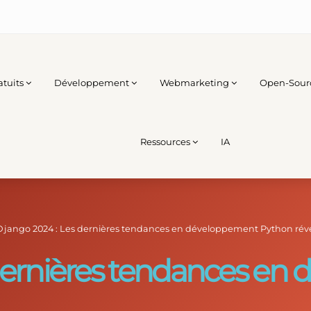
atuits
Développement
Webmarketing
Open-Sour
Ressources
IA
Django 2024 : Les dernières tendances en développement Python rév
dernières tendances en