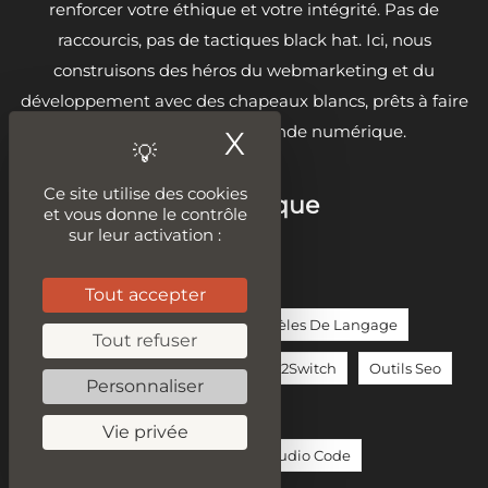
renforcer votre éthique et votre intégrité. Pas de
raccourcis, pas de tactiques black hat. Ici, nous
construisons des héros du webmarketing et du
développement avec des chapeaux blancs, prêts à faire
la différence dans le monde numérique.
X
Masquer le ban
Ce site utilise des cookies
Sur la même thématique
et vous donne le contrôle
sur leur activation :
ChatGPT
Copilot
Guide
Tout accepter
IA / Intelligence Artificielle
Modèles De Langage
Tout refuser
Moteur De Recherche Google
O2Switch
Outils Seo
Personnaliser
Réseaux Sociaux
SEA
Seo
Vie privée
Sécurité Des Données
Visual Studio Code