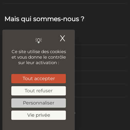
Mais qui sommes-nous ?
X
Masquer le ban
Mentions légales
Ce site utilise des cookies
Politique de confidentialité
et vous donne le contrôle
sur leur activation :
Conditions Générales de Vente
condition générale d’utilisation
Tout accepter
Tout refuser
Nous contacter
Personnaliser
Become a digital hero
Vie privée