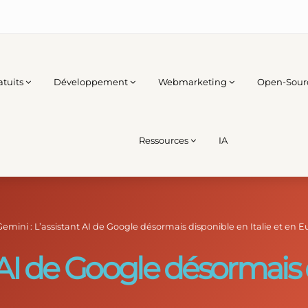
atuits
Développement
Webmarketing
Open-Sour
Ressources
IA
Gemini : L’assistant AI de Google désormais disponible en Italie et en 
 AI de Google désormais d