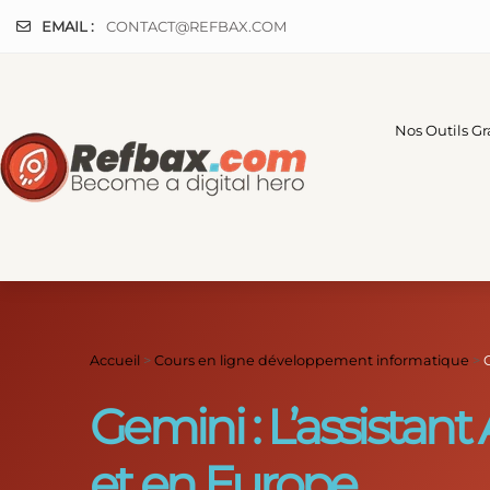
Panneau de gestion des cookies
EMAIL :
CONTACT@REFBAX.COM
Nos Outils Gr
Accueil
>
Cours en ligne développement informatique
>
Gemini : L’assistant
et en Europe