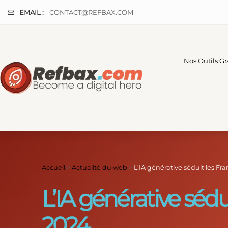
Panneau de gestion des cookies
EMAIL :
CONTACT@REFBAX.COM
Nos Outils Gr
Accueil
>
Actualité du web
>
L’IA générative séduit les Fra
L’IA générative sédu
2024