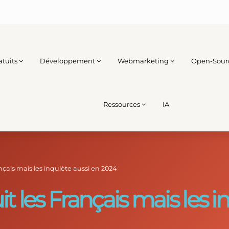
atuits
Développement
Webmarketing
Open-Sour
Ressources
IA
nçais mais les inquiète aussi en 2024
it les Français mais les i