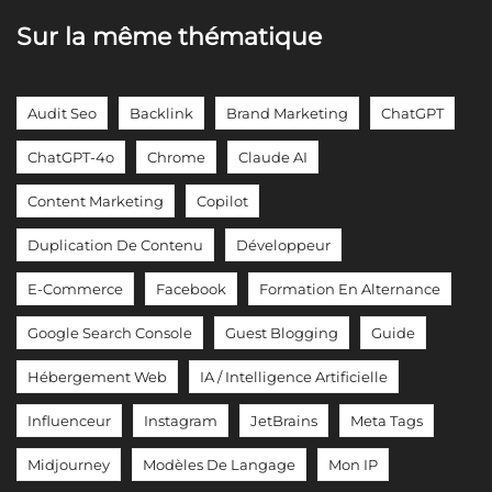
Sur la même thématique
Audit Seo
Backlink
Brand Marketing
ChatGPT
ChatGPT-4o
Chrome
Claude AI
Content Marketing
Copilot
Duplication De Contenu
Développeur
E-Commerce
Facebook
Formation En Alternance
Google Search Console
Guest Blogging
Guide
Hébergement Web
IA / Intelligence Artificielle
Influenceur
Instagram
JetBrains
Meta Tags
Midjourney
Modèles De Langage
Mon IP