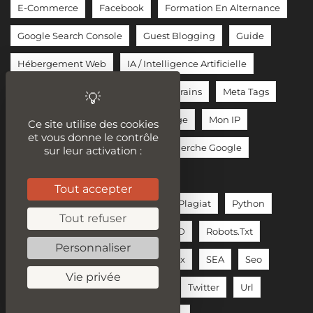
E-Commerce
Facebook
Formation En Alternance
Google Search Console
Guest Blogging
Guide
Hébergement Web
IA / Intelligence Artificielle
Influenceur
Instagram
JetBrains
Meta Tags
Midjourney
Modèles De Langage
Mon IP
Ce site utilise des cookies
et vous donne le contrôle
Monétiser Blog
Moteur De Recherche Google
sur leur activation :
Nvidia
OpenAI
Outils Seo
Tout accepter
Phase De Conception
PHP
Plagiat
Python
Tout refuser
Reddit
Relation Client
RGPD
Robots.txt
Personnaliser
Rédacteur Web
Réseaux Sociaux
SEA
Seo
Vie privée
Sécurité Des Données
Tiktok
Twitter
Url