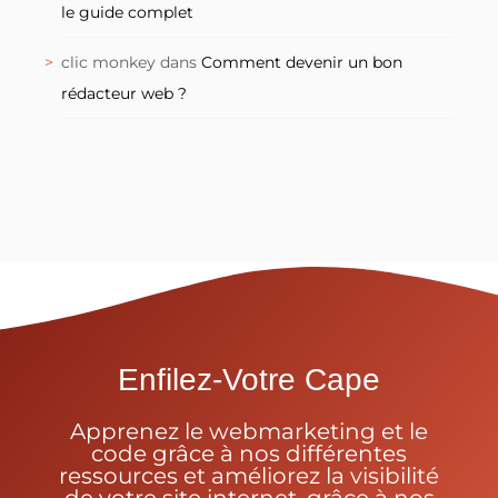
de mots-clés ?
Yoast SEO le guide complet - WordPress |
Refbax.com
dans
Mailchimp : Comment l’utiliser,
le guide complet
clic monkey
dans
Comment devenir un bon
rédacteur web ?
Enfilez-Votre Cape