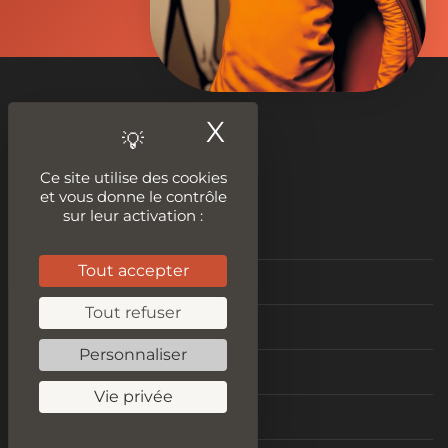
X
Masquer le ban
Ce site utilise des cookies
et vous donne le contrôle
sur leur activation :
Tout accepter
Nos outils
Tout refuser
Tester le plagiat
Personnaliser
Audit SEO
Vie privée
Améliorer son contenu