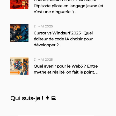
peut attendre de ce processeur en IA
?
...
26 MAI 2025
Friends version 2025 : L’IA réécrit
l’épisode pilote en langage jeune (et
c’est une dinguerie !)
...
21 MAI 2025
Cursor vs Windsurf 2025 : Quel
éditeur de code IA choisir pour
développer ?
...
21 MAI 2025
Quel avenir pour le Web3 ? Entre
mythe et réalité, on fait le point.
...