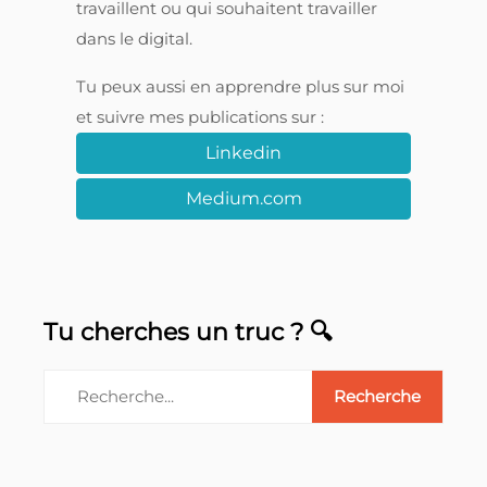
maintenant 17 ans (on commence à se
faire vieux). J'ai créé ce site dans le but
de partager connaissances et outils qui
seront utiles, je l'espère, à tous ceux qui
travaillent ou qui souhaitent travailler
dans le digital.
Tu peux aussi en apprendre plus sur moi
et suivre mes publications sur :
Linkedin
Medium.com
Tu cherches un truc ? 🔍