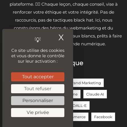
plateforme. 🦸‍♂️ Chaque leçon, chaque conseil, vise à
renforcer votre éthique et votre intégrité. Pas de
raccourcis, pas de tactiques black hat. Ici, nous
construisons des héros du webmarketing et du
X
Masquer le ban
développement avec des chapeaux blancs, prêts à faire
la différence dans le monde numérique.
Ce site utilise des cookies
et vous donne le contrôle
sur leur activation :
Sur la même thématique
Tout accepter
Assistant Alexa
Audit Seo
Brand Marketing
Tout refuser
ChatGPT
ChatGPT-4o
Chrome
Claude AI
Personnaliser
Content Marketing
Copilot
DALL-E
Vie privée
Duplication De Contenu
E-Commerce
Facebook