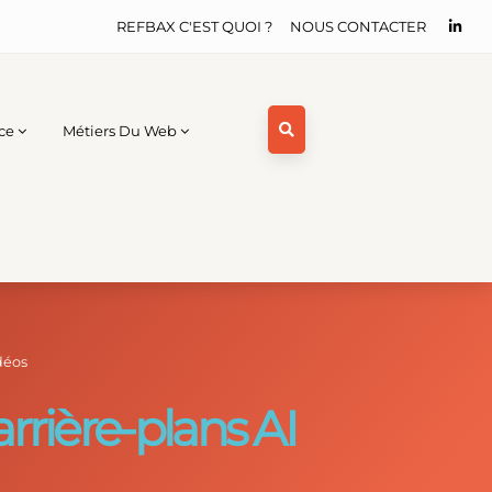
REFBAX C'EST QUOI ?
NOUS CONTACTER
ce
Métiers Du Web
déos
rrière-plans AI