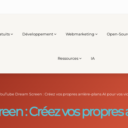
atuits
Développement
Webmarketing
Open-Sour
Ressources
IA
YouTube Dream Screen : Créez vos propres arrière-plans AI pour vos vi
n : Créez vos propres a