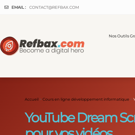
Panneau de gestion des cookies
EMAIL :
CONTACT@REFBAX.COM
Nos Outils Gr
Accueil
>
Cours en ligne développement informatique
>
YouTube Dream Scree
pour vos vidéos