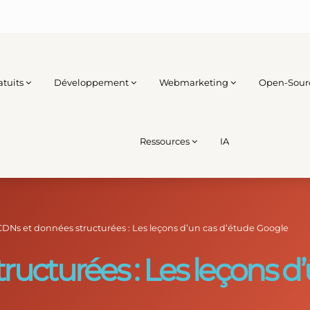
atuits
Développement
Webmarketing
Open-Sour
Ressources
IA
CDNs et données structurées : Les leçons d’un cas d’étude Google
ucturées : Les leçons d