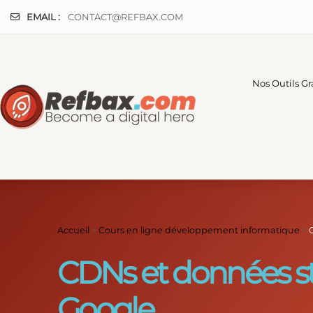
Panneau de gestion des cookies
EMAIL :
CONTACT@REFBAX.COM
Nos Outils Gr
Accueil
>
Cours en ligne développement informatique
>
CDNs et données str
Google