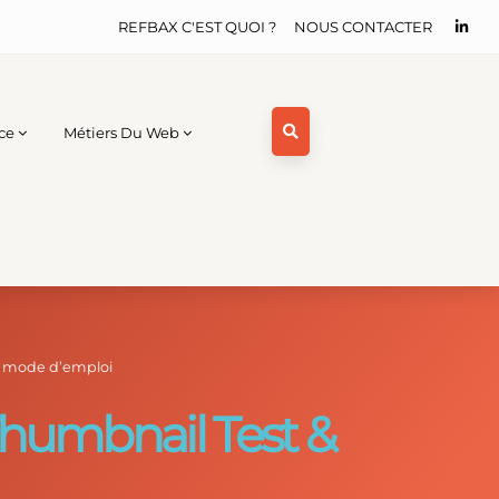
REFBAX C'EST QUOI ?
NOUS CONTACTER
ce
Métiers Du Web
: mode d’emploi
Thumbnail Test &