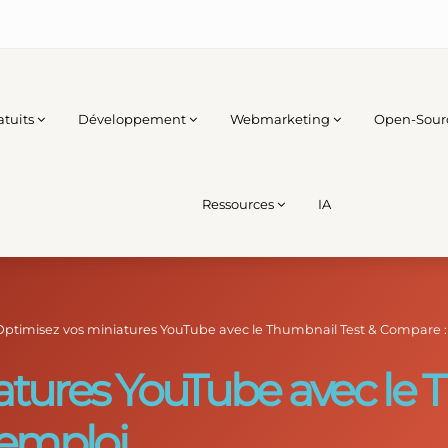
atuits
Développement
Webmarketing
Open-Sour
Ressources
IA
Optimisez vos miniatures YouTube avec le Thumbnail Test & Compare 
atures YouTube avec le 
emploi