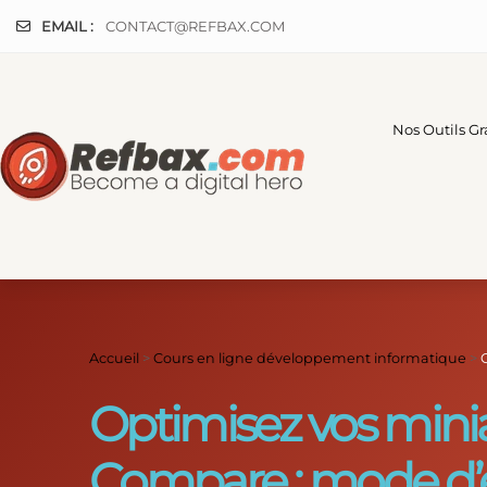
Panneau de gestion des cookies
EMAIL :
CONTACT@REFBAX.COM
Nos Outils Gr
Accueil
>
Cours en ligne développement informatique
>
Optimisez vos mini
Compare : mode d’