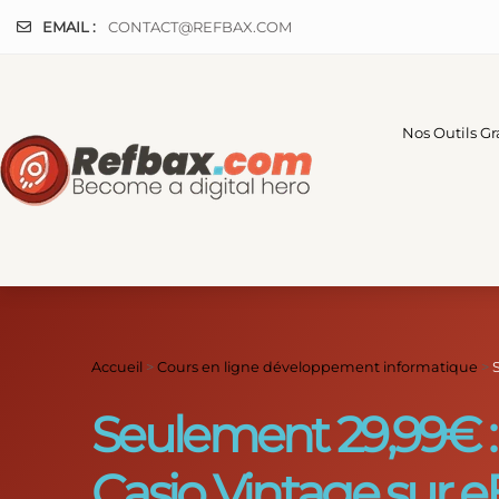
Panneau de gestion des cookies
EMAIL :
CONTACT@REFBAX.COM
Nos Outils Gr
Accueil
>
Cours en ligne développement informatique
>
Seulement 29,99€ :
Casio Vintage sur e