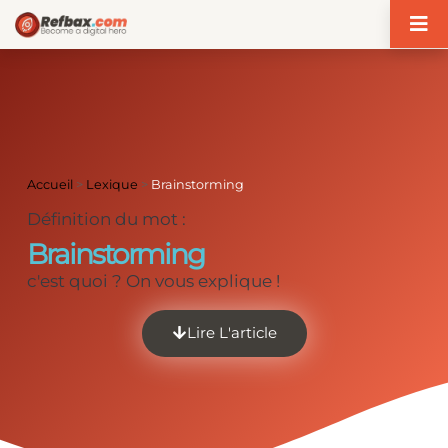
Panneau de gestion des cookies
Accueil
>
Lexique
>
Brainstorming
Définition du mot :
Brainstorming
c'est quoi ? On vous explique !
Lire L'article