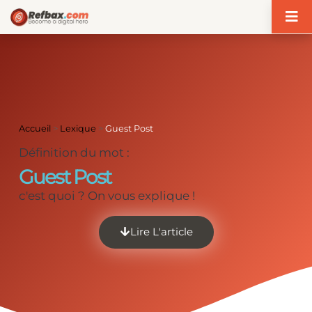
Panneau de gestion des cookies
Accueil
>
Lexique
>
Guest Post
Définition du mot :
Guest Post
c'est quoi ? On vous explique !
Lire L'article