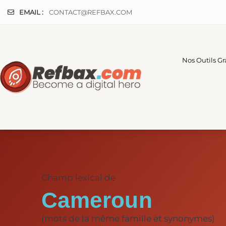
Panneau de gestion des cookies
EMAIL :
CONTACT@REFBAX.COM
Nos Outils Gr
Champ lexical de
Cameroun
(mots de la même famille et synonymes)