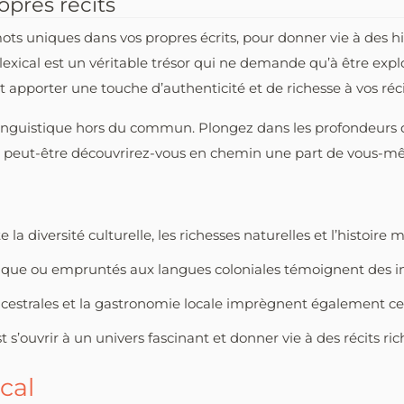
opres récits
 mots uniques dans vos propres écrits, pour donner vie à des h
exical est un véritable trésor qui ne demande qu’à être expl
pporter une touche d’authenticité et de richesse à vos réci
e linguistique hors du commun. Plongez dans les profondeurs
sait, peut-être découvrirez-vous en chemin une part de vous
la diversité culturelle, les richesses naturelles et l’histoir
ique ou empruntés aux langues coloniales témoignent des in
 ancestrales et la gastronomie locale imprègnent également c
st s’ouvrir à un univers fascinant et donner vie à des récits ri
cal