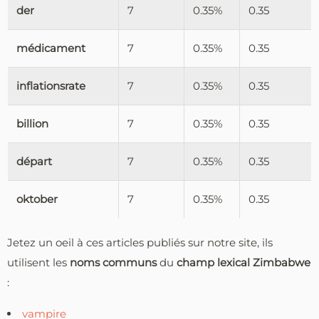
der
7
0.35%
0.35
médicament
7
0.35%
0.35
inflationsrate
7
0.35%
0.35
billion
7
0.35%
0.35
départ
7
0.35%
0.35
oktober
7
0.35%
0.35
Jetez un oeil à ces articles publiés sur notre site, ils
utilisent les
noms communs
du
champ lexical Zimbabwe
:
vampire