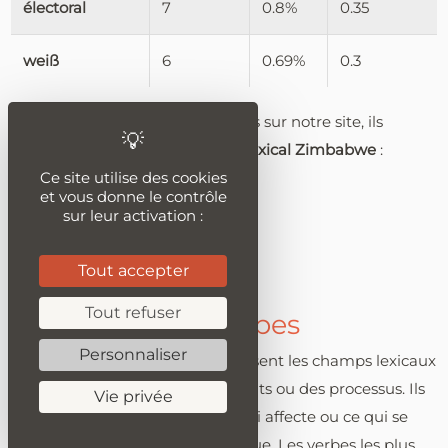
électoral
7
0.8%
0.35
weiß
6
0.69%
0.3
Jetez un oeil à ces articles publiés sur notre site, ils
utilisent les
adjectifs
du
champ lexical Zimbabwe
:
Ce site utilise des cookies
odorat
et vous donne le contrôle
sur leur activation :
Eswatini
Ghana
Tout accepter
Tout refuser
Les principaux verbes
Personnaliser
Les verbes dynamisent et organisent les champs lexicaux
en exprimant des actions, des états ou des processus. Ils
Vie privée
montrent ce qui est réalisé, ce qui affecte ou ce qui se
produit au cœur d'une thématique. Les verbes les plus