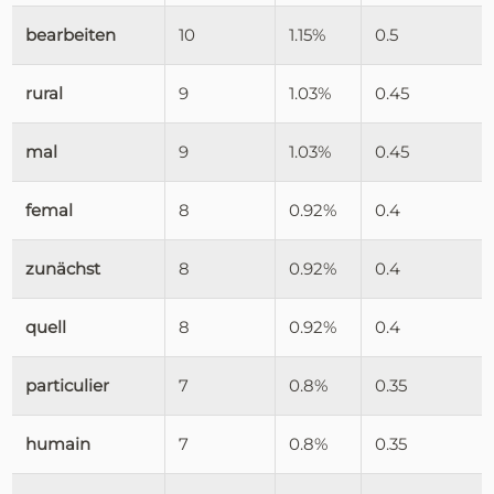
bearbeiten
10
1.15%
0.5
rural
9
1.03%
0.45
mal
9
1.03%
0.45
femal
8
0.92%
0.4
zunächst
8
0.92%
0.4
quell
8
0.92%
0.4
particulier
7
0.8%
0.35
humain
7
0.8%
0.35