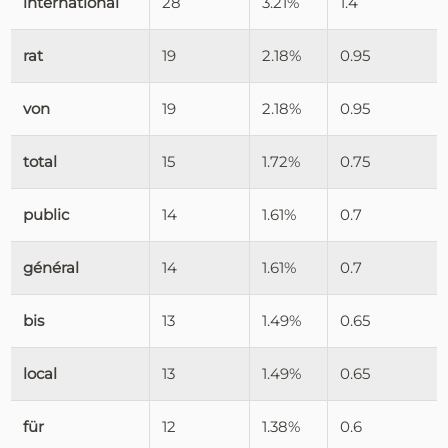
international
28
3.21%
1.4
rat
19
2.18%
0.95
von
19
2.18%
0.95
total
15
1.72%
0.75
public
14
1.61%
0.7
général
14
1.61%
0.7
bis
13
1.49%
0.65
local
13
1.49%
0.65
für
12
1.38%
0.6