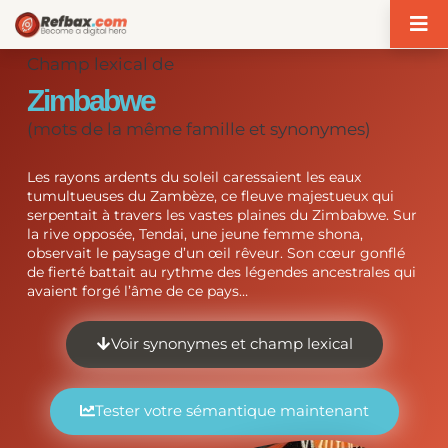
Panneau de gestion des cookies
Champ lexical de
Zimbabwe
(mots de la même famille et synonymes)
Les rayons ardents du soleil caressaient les eaux
tumultueuses du Zambèze, ce fleuve majestueux qui
serpentait à travers les vastes plaines du Zimbabwe. Sur
la rive opposée, Tendai, une jeune femme shona,
observait le paysage d’un œil rêveur. Son cœur gonflé
de fierté battait au rythme des légendes ancestrales qui
avaient forgé l’âme de ce pays…
Voir synonymes et champ lexical
Tester votre sémantique maintenant