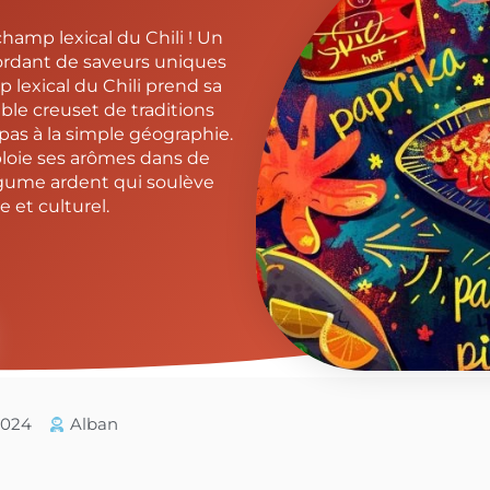
hamp lexical du Chili ! Un
bordant de saveurs uniques
p lexical du Chili prend sa
ble creuset de traditions
pas à la simple géographie.
loie ses arômes dans de
légume ardent qui soulève
e et culturel.
/2024
Alban