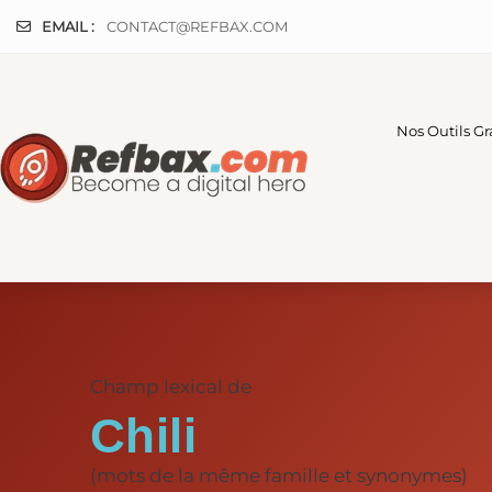
Panneau de gestion des cookies
EMAIL :
CONTACT@REFBAX.COM
Nos Outils Gr
Champ lexical de
Chili
(mots de la même famille et synonymes)