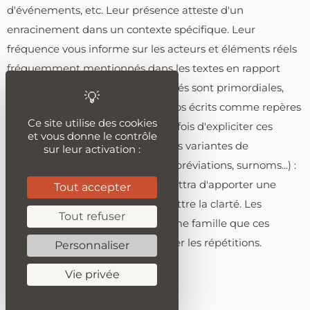
d'événements, etc. Leur présence atteste d'un
enracinement dans un contexte spécifique. Leur
fréquence vous informe sur les acteurs et éléments réels
fréquemment mentionnés dans les textes en rapport
avec votre sujet. Si certaines entités sont primordiales,
vous pouvez les employer dans vos écrits comme repères
Ce site utilise des cookies
pour le lecteur. Prenez soin toutefois d'expliciter ces
et vous donne le contrôle
références si nécessaire. Enfin, des variantes de
sur leur activation :
dénomination peuvent exister (abréviations, surnoms...) :
les utiliser judicieusement permettra d'apporter une
Tout accepter
diversité lexicale sans compromettre la clarté. Les
Tout refuser
synonymes et les mots de la même famille que ces
entités sont aussi utiles pour éviter les répétitions.
Personnaliser
Vie privée