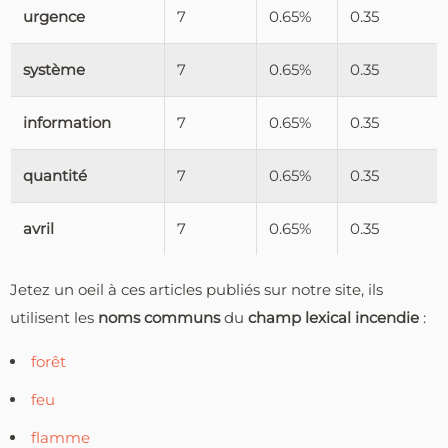
urgence
7
0.65%
0.35
système
7
0.65%
0.35
information
7
0.65%
0.35
quantité
7
0.65%
0.35
avril
7
0.65%
0.35
Jetez un oeil à ces articles publiés sur notre site, ils
utilisent les
noms communs
du
champ lexical incendie
:
forêt
feu
flamme