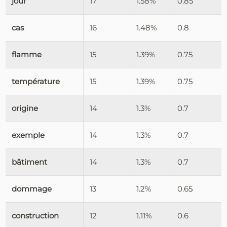
jour
17
1.58%
0.85
cas
16
1.48%
0.8
flamme
15
1.39%
0.75
température
15
1.39%
0.75
origine
14
1.3%
0.7
exemple
14
1.3%
0.7
bâtiment
14
1.3%
0.7
dommage
13
1.2%
0.65
construction
12
1.11%
0.6