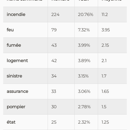
incendie
224
20.76%
11.2
feu
79
7.32%
3.95
fumée
43
3.99%
2.15
logement
42
3.89%
2.1
sinistre
34
3.15%
1.7
assurance
33
3.06%
1.65
pompier
30
2.78%
1.5
état
25
2.32%
1.25