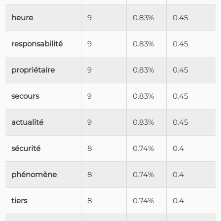
heure
9
0.83%
0.45
responsabilité
9
0.83%
0.45
propriétaire
9
0.83%
0.45
secours
9
0.83%
0.45
actualité
9
0.83%
0.45
sécurité
8
0.74%
0.4
phénomène
8
0.74%
0.4
tiers
8
0.74%
0.4