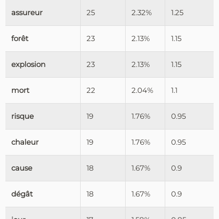
assureur
25
2.32%
1.25
forêt
23
2.13%
1.15
explosion
23
2.13%
1.15
mort
22
2.04%
1.1
risque
19
1.76%
0.95
chaleur
19
1.76%
0.95
cause
18
1.67%
0.9
dégât
18
1.67%
0.9