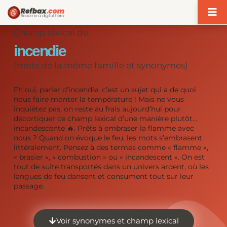
Panneau de gestion des cookies
Champ lexical de
incendie
(mots de la même famille et synonymes)
Eh oui, parler d’incendie, c’est un sujet qui a de quoi
nous faire monter la température ! Mais ne vous
inquiétez pas, on reste au frais aujourd’hui pour
décortiquer ce champ lexical d’une manière plutôt…
incandescente 🔥. Prêts à embraser la flamme avec
nous ? Quand on évoque le feu, les mots s’embrasent
littéralement. Pensez à des termes comme « flamme »,
« brasier », « combustion » ou « incandescent ». On est
tout de suite transportés dans un univers ardent, où les
langues de feu dansent et consument tout sur leur
passage.
Voir synonymes et champ lexical