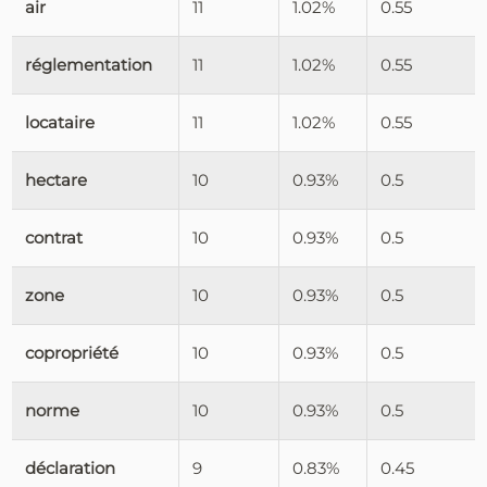
air
11
1.02%
0.55
réglementation
11
1.02%
0.55
locataire
11
1.02%
0.55
hectare
10
0.93%
0.5
contrat
10
0.93%
0.5
zone
10
0.93%
0.5
copropriété
10
0.93%
0.5
norme
10
0.93%
0.5
déclaration
9
0.83%
0.45