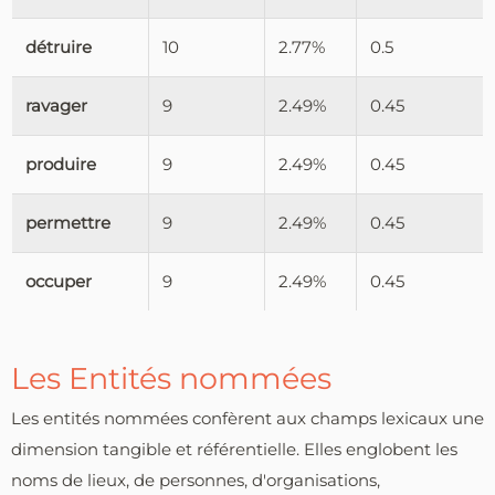
détruire
10
2.77%
0.5
ravager
9
2.49%
0.45
produire
9
2.49%
0.45
permettre
9
2.49%
0.45
occuper
9
2.49%
0.45
Les Entités nommées
Les entités nommées confèrent aux champs lexicaux une
dimension tangible et référentielle. Elles englobent les
noms de lieux, de personnes, d'organisations,