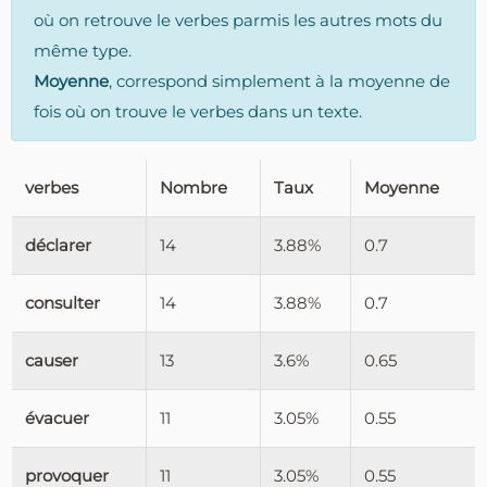
où on retrouve le verbes parmis les autres mots du
même type.
Moyenne
, correspond simplement à la moyenne de
fois où on trouve le verbes dans un texte.
verbes
Nombre
Taux
Moyenne
déclarer
14
3.88%
0.7
consulter
14
3.88%
0.7
causer
13
3.6%
0.65
évacuer
11
3.05%
0.55
provoquer
11
3.05%
0.55