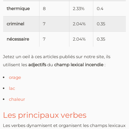
thermique
8
2.33%
0.4
criminel
7
2.04%
0.35
nécessaire
7
2.04%
0.35
Jetez un oeil à ces articles publiés sur notre site, ils
utilisent les
adjectifs
du
champ lexical incendie
:
orage
lac
chaleur
Les principaux verbes
Les verbes dynamisent et organisent les champs lexicaux