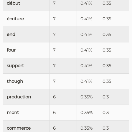
début
7
0.41%
0.35
écriture
7
0.41%
0.35
end
7
0.41%
0.35
four
7
0.41%
0.35
support
7
0.41%
0.35
though
7
0.41%
0.35
production
6
0.35%
0.3
mont
6
0.35%
0.3
commerce
6
0.35%
0.3