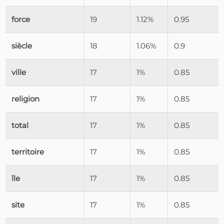
force
19
1.12%
0.95
siècle
18
1.06%
0.9
ville
17
1%
0.85
religion
17
1%
0.85
total
17
1%
0.85
territoire
17
1%
0.85
île
17
1%
0.85
site
17
1%
0.85