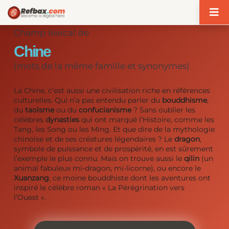
Panneau de gestion des cookies
Champ lexical de
Chine
(mots de la même famille et synonymes)
La Chine, c’est aussi une civilisation riche en références
culturelles. Qui n’a pas entendu parler du
bouddhisme
,
du
taoïsme
ou du
confucianisme
? Sans oublier les
célèbres
dynasties
qui ont marqué l’Histoire, comme les
Tang, les Song ou les Ming. Et que dire de la mythologie
chinoise et de ses créatures légendaires ? Le
dragon
,
symbole de puissance et de prospérité, en est sûrement
l’exemple le plus connu. Mais on trouve aussi le
qilin
(un
animal fabuleux mi-dragon, mi-licorne), ou encore le
Xuanzang
, ce moine bouddhiste dont les aventures ont
inspiré le célèbre roman « La Pérégrination vers
l’Ouest ».