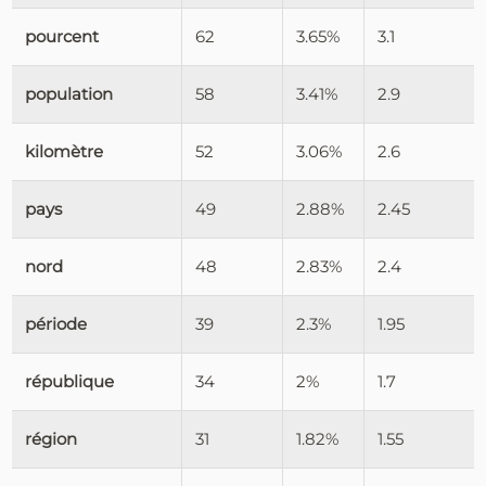
pourcent
62
3.65%
3.1
population
58
3.41%
2.9
kilomètre
52
3.06%
2.6
pays
49
2.88%
2.45
nord
48
2.83%
2.4
période
39
2.3%
1.95
république
34
2%
1.7
région
31
1.82%
1.55