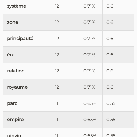
système
12
0.71%
0.6
zone
12
0.71%
0.6
principauté
12
0.71%
0.6
ère
12
0.71%
0.6
relation
12
0.71%
0.6
royaume
12
0.71%
0.6
parc
11
0.65%
0.55
empire
11
0.65%
0.55
pinyin
11
0.65%
0.55