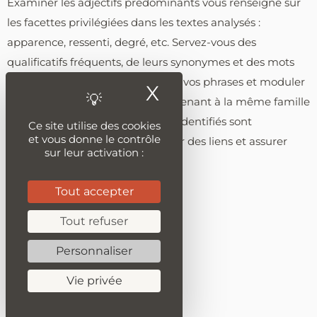
Examiner les adjectifs prédominants vous renseigne sur
les facettes privilégiées dans les textes analysés :
apparence, ressenti, degré, etc. Servez-vous des
qualificatifs fréquents, de leurs synonymes et des mots
de la même famille pour enrichir vos phrases et moduler
X
Masquer le ban
votre propos. Les adjectifs appartenant à la même famille
lexicale que les noms communs identifiés sont
Ce site utilise des cookies
et vous donne le contrôle
particulièrement utiles pour créer des liens et assurer
sur leur activation :
une fluidité stylistique.
Tout accepter
Tout refuser
Personnaliser
Vie privée