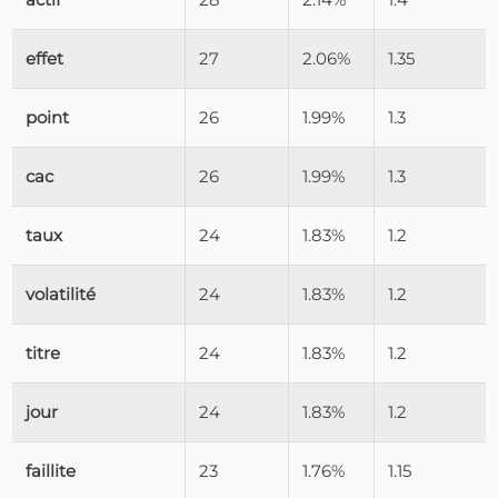
effet
27
2.06%
1.35
point
26
1.99%
1.3
cac
26
1.99%
1.3
taux
24
1.83%
1.2
volatilité
24
1.83%
1.2
titre
24
1.83%
1.2
jour
24
1.83%
1.2
faillite
23
1.76%
1.15