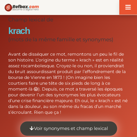
Panneau de gestion des cookies
Champ lexical de
krach
(mots de la même famille et synonymes)
Avant de disséquer ce mot, remontons un peu le fil de
son histoire. L’origine du terme « krach » est en réalité
assez rocambolesque. Croyez-le ou non, il proviendrait
du bruit assourdissant produit par l’effondrement de la
bourse de Vienne en 1873 ! (On imagine bien les
courtiers faire une tête de six pieds de long à ce
moment-là 😱). Depuis, ce mot a traversé les époques
pour devenir l’un des synonymes les plus évocateurs
d’une crise financière majeure. Eh oui, le « krach » est né
dans la douleur, au son même du fracas d’un marché
s’écroulant. Rien que ça !
Voir synonymes et champ lexical