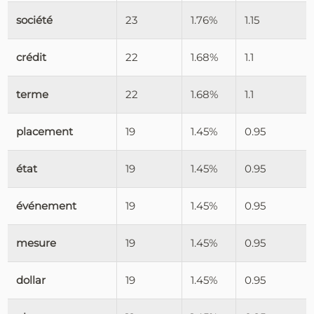
société
23
1.76%
1.15
crédit
22
1.68%
1.1
terme
22
1.68%
1.1
placement
19
1.45%
0.95
état
19
1.45%
0.95
événement
19
1.45%
0.95
mesure
19
1.45%
0.95
dollar
19
1.45%
0.95