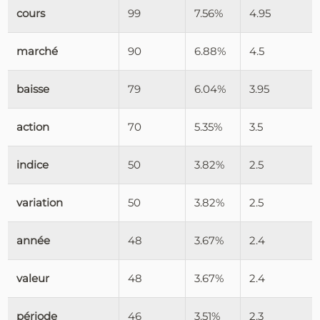
cours
99
7.56%
4.95
marché
90
6.88%
4.5
baisse
79
6.04%
3.95
action
70
5.35%
3.5
indice
50
3.82%
2.5
variation
50
3.82%
2.5
année
48
3.67%
2.4
valeur
48
3.67%
2.4
période
46
3.51%
2.3