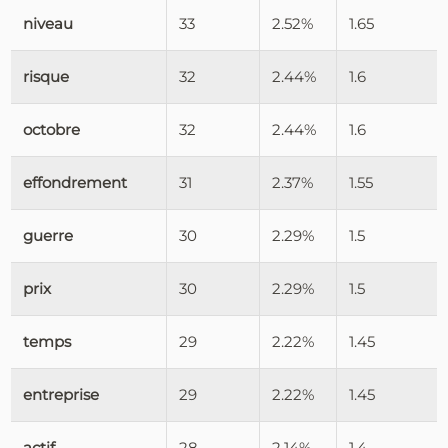
niveau
33
2.52%
1.65
risque
32
2.44%
1.6
octobre
32
2.44%
1.6
effondrement
31
2.37%
1.55
guerre
30
2.29%
1.5
prix
30
2.29%
1.5
temps
29
2.22%
1.45
entreprise
29
2.22%
1.45
actif
28
2.14%
1.4