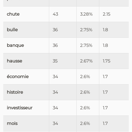
chute
43
3.28%
2.15
bulle
36
2.75%
1.8
banque
36
2.75%
1.8
hausse
35
2.67%
1.75
économie
34
2.6%
1.7
histoire
34
2.6%
1.7
investisseur
34
2.6%
1.7
mois
34
2.6%
1.7