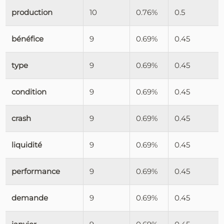
production
10
0.76%
0.5
bénéfice
9
0.69%
0.45
type
9
0.69%
0.45
condition
9
0.69%
0.45
crash
9
0.69%
0.45
liquidité
9
0.69%
0.45
performance
9
0.69%
0.45
demande
9
0.69%
0.45