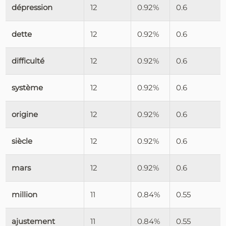
dépression
12
0.92%
0.6
dette
12
0.92%
0.6
difficulté
12
0.92%
0.6
système
12
0.92%
0.6
origine
12
0.92%
0.6
siècle
12
0.92%
0.6
mars
12
0.92%
0.6
million
11
0.84%
0.55
ajustement
11
0.84%
0.55