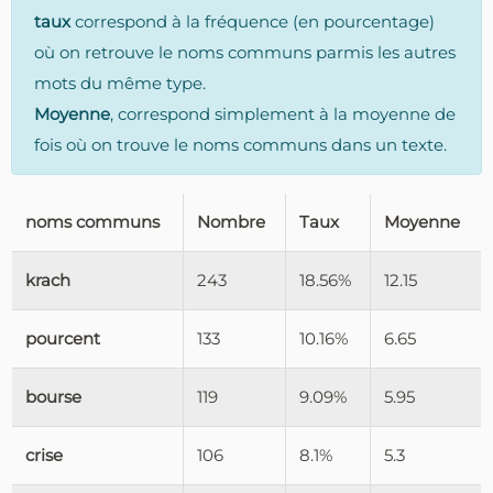
taux
correspond à la fréquence (en pourcentage)
où on retrouve le noms communs parmis les autres
mots du même type.
Moyenne
, correspond simplement à la moyenne de
fois où on trouve le noms communs dans un texte.
noms communs
Nombre
Taux
Moyenne
krach
243
18.56%
12.15
pourcent
133
10.16%
6.65
bourse
119
9.09%
5.95
crise
106
8.1%
5.3