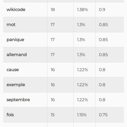
wikicode
18
1.38%
0.9
mot
17
1.3%
0.85
panique
17
1.3%
0.85
allemand
17
1.3%
0.85
cause
16
1.22%
0.8
exemple
16
1.22%
0.8
septembre
16
1.22%
0.8
fois
15
1.15%
0.75