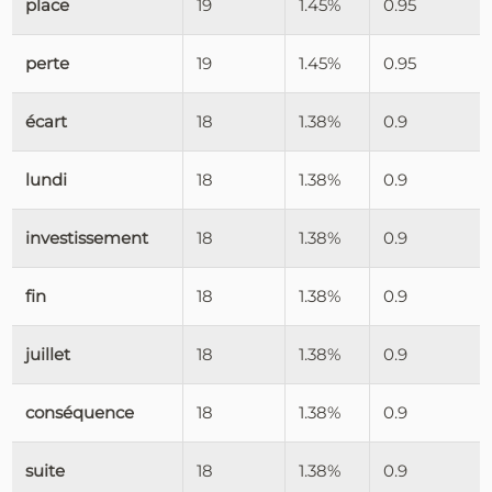
place
19
1.45%
0.95
perte
19
1.45%
0.95
écart
18
1.38%
0.9
lundi
18
1.38%
0.9
investissement
18
1.38%
0.9
fin
18
1.38%
0.9
juillet
18
1.38%
0.9
conséquence
18
1.38%
0.9
suite
18
1.38%
0.9