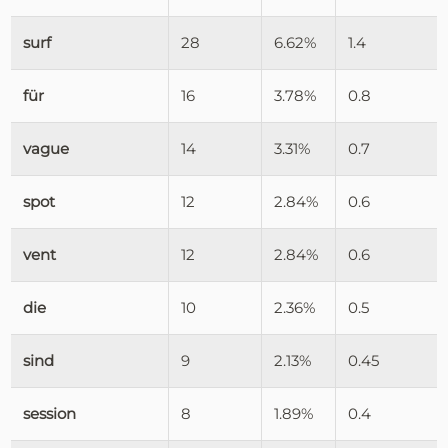
surf
28
6.62%
1.4
für
16
3.78%
0.8
vague
14
3.31%
0.7
spot
12
2.84%
0.6
vent
12
2.84%
0.6
die
10
2.36%
0.5
sind
9
2.13%
0.45
session
8
1.89%
0.4