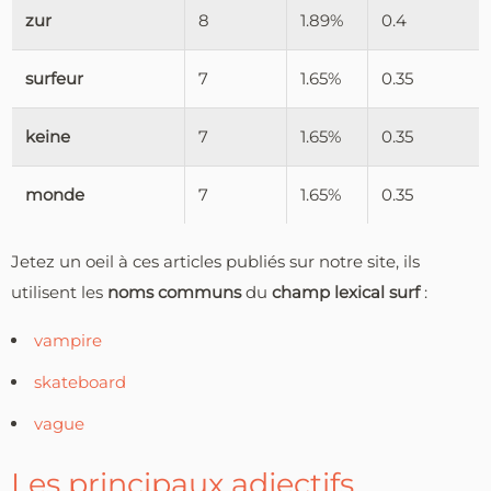
zur
8
1.89%
0.4
surfeur
7
1.65%
0.35
keine
7
1.65%
0.35
monde
7
1.65%
0.35
Jetez un oeil à ces articles publiés sur notre site, ils
utilisent les
noms communs
du
champ lexical surf
:
vampire
skateboard
vague
Les principaux adjectifs