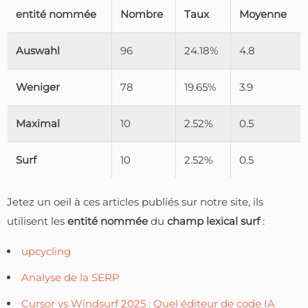
entité nommée
Nombre
Taux
Moyenne
Auswahl
96
24.18%
4.8
Weniger
78
19.65%
3.9
Maximal
10
2.52%
0.5
Surf
10
2.52%
0.5
Jetez un oeil à ces articles publiés sur notre site, ils
utilisent les
entité nommée
du
champ lexical surf
:
upcycling
Analyse de la SERP
Cursor vs Windsurf 2025 : Quel éditeur de code IA