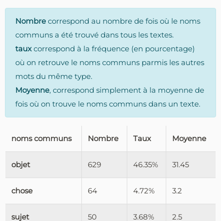
Nombre
correspond au nombre de fois où le noms
communs a été trouvé dans tous les textes.
taux
correspond à la fréquence (en pourcentage)
où on retrouve le noms communs parmis les autres
mots du même type.
Moyenne
, correspond simplement à la moyenne de
fois où on trouve le noms communs dans un texte.
noms communs
Nombre
Taux
Moyenne
objet
629
46.35%
31.45
chose
64
4.72%
3.2
sujet
50
3.68%
2.5