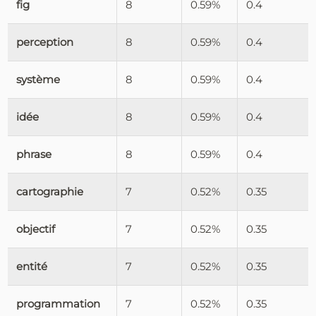
fig
8
0.59%
0.4
perception
8
0.59%
0.4
système
8
0.59%
0.4
idée
8
0.59%
0.4
phrase
8
0.59%
0.4
cartographie
7
0.52%
0.35
objectif
7
0.52%
0.35
entité
7
0.52%
0.35
programmation
7
0.52%
0.35