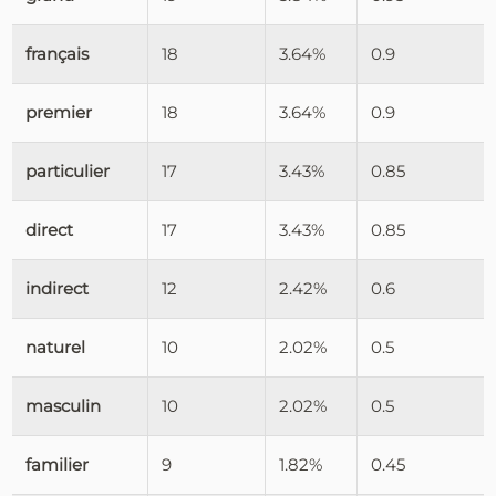
français
18
3.64%
0.9
premier
18
3.64%
0.9
particulier
17
3.43%
0.85
direct
17
3.43%
0.85
indirect
12
2.42%
0.6
naturel
10
2.02%
0.5
masculin
10
2.02%
0.5
familier
9
1.82%
0.45