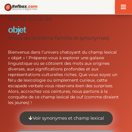
Panneau de gestion des cookies
Champ lexical de
objet
(mots de la même famille et synonymes)
Bienvenus dans l’univers chatoyant du champ lexical
« objet » ! Préparez-vous à explorer une galaxie
linguistique où se côtoient des mots aux origines
diverses, aux significations profondes et aux
représentations culturelles riches. Que vous soyez un
féru de lexicologie ou simplement curieux, cette
escapade verbale vous réservera bien des surprises.
Alors, accrochez vos ceintures, nous partons à la
conquête de ce champ lexical de ouf (comme diraient
les jeunes) !
Voir synonymes et champ lexical