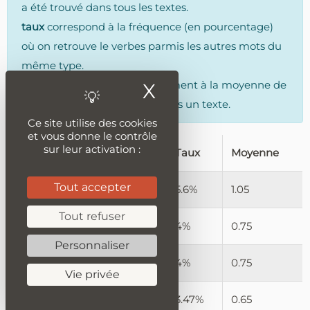
a été trouvé dans tous les textes.
taux
correspond à la fréquence (en pourcentage)
où on retrouve le verbes parmis les autres mots du
même type.
Moyenne
, correspond simplement à la moyenne de
X
Masquer le ban
fois où on trouve le verbes dans un texte.
Ce site utilise des cookies
et vous donne le contrôle
sur leur activation :
verbes
Nombre
Taux
Moyenne
Tout accepter
penser
21
5.6%
1.05
Tout refuser
devenir
15
4%
0.75
Personnaliser
aimer
15
4%
0.75
Vie privée
porter
13
3.47%
0.65