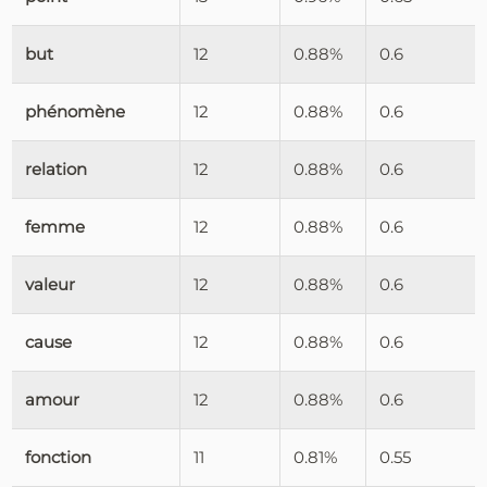
but
12
0.88%
0.6
phénomène
12
0.88%
0.6
relation
12
0.88%
0.6
femme
12
0.88%
0.6
valeur
12
0.88%
0.6
cause
12
0.88%
0.6
amour
12
0.88%
0.6
fonction
11
0.81%
0.55