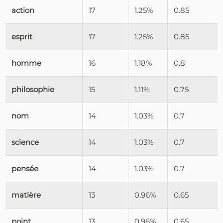
action
17
1.25%
0.85
esprit
17
1.25%
0.85
homme
16
1.18%
0.8
philosophie
15
1.11%
0.75
nom
14
1.03%
0.7
science
14
1.03%
0.7
pensée
14
1.03%
0.7
matière
13
0.96%
0.65
point
13
0.96%
0.65