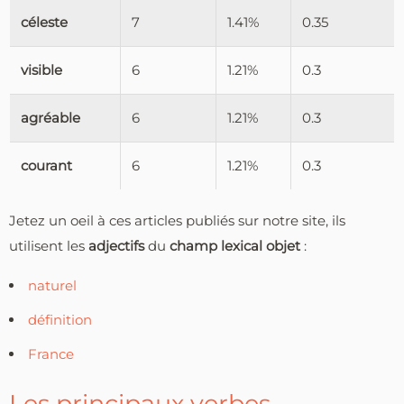
céleste
7
1.41%
0.35
visible
6
1.21%
0.3
agréable
6
1.21%
0.3
courant
6
1.21%
0.3
Jetez un oeil à ces articles publiés sur notre site, ils
utilisent les
adjectifs
du
champ lexical objet
:
naturel
définition
France
Les principaux verbes