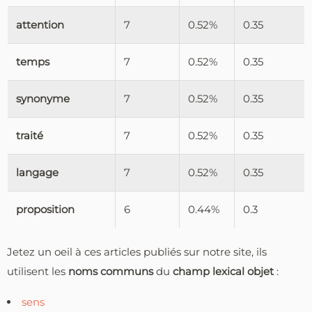
attention
7
0.52%
0.35
temps
7
0.52%
0.35
synonyme
7
0.52%
0.35
traité
7
0.52%
0.35
langage
7
0.52%
0.35
proposition
6
0.44%
0.3
Jetez un oeil à ces articles publiés sur notre site, ils
utilisent les
noms communs
du
champ lexical objet
:
sens